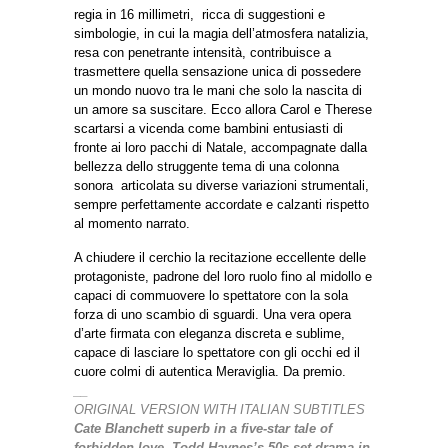
regia in 16 millimetri, ricca di suggestioni e
simbologie, in cui la magia dell’atmosfera natalizia,
resa con penetrante intensità, contribuisce a
trasmettere quella sensazione unica di possedere
un mondo nuovo tra le mani che solo la nascita di
un amore sa suscitare. Ecco allora Carol e Therese
scartarsi a vicenda come bambini entusiasti di
fronte ai loro pacchi di Natale, accompagnate dalla
bellezza dello struggente tema di una colonna
sonora articolata su diverse variazioni strumentali,
sempre perfettamente accordate e calzanti rispetto
al momento narrato.
A chiudere il cerchio la recitazione eccellente delle
protagoniste, padrone del loro ruolo fino al midollo e
capaci di commuovere lo spettatore con la sola
forza di uno scambio di sguardi. Una vera opera
d’arte firmata con eleganza discreta e sublime,
capace di lasciare lo spettatore con gli occhi ed il
cuore colmi di autentica Meraviglia. Da premio.
__
ORIGINAL VERSION WITH ITALIAN SUBTITLES
Cate Blanchett superb in a five-star tale of
forbidden love. Todd Haynes’s 50s-set drama in