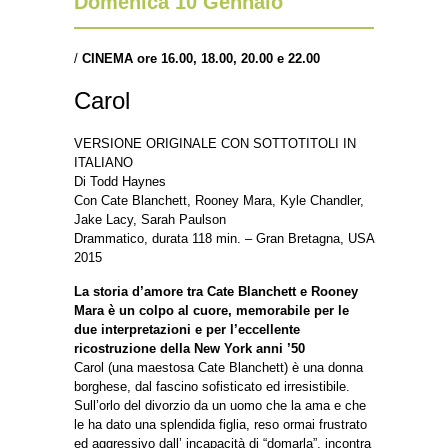
Domenica 10 Gennaio
/
CINEMA ore 16.00, 18.00, 20.00 e 22.00
Carol
VERSIONE ORIGINALE CON SOTTOTITOLI IN
ITALIANO
Di Todd Haynes
Con Cate Blanchett, Rooney Mara, Kyle Chandler,
Jake Lacy, Sarah Paulson
Drammatico, durata 118 min. – Gran Bretagna, USA
2015
La storia d’amore tra Cate Blanchett e Rooney
Mara è un colpo al cuore, memorabile per le
due interpretazioni e per l’eccellente
ricostruzione della New York anni ’50
Carol (una maestosa Cate Blanchett) è una donna
borghese, dal fascino sofisticato ed irresistibile.
Sull’orlo del divorzio da un uomo che la ama e che
le ha dato una splendida figlia, reso ormai frustrato
ed aggressivo dall’ incapacità di “domarla”, incontra