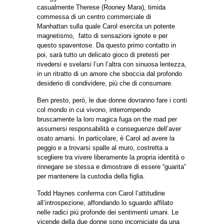
casualmente Therese (Rooney Mara), timida
commessa di un centro commerciale di
Manhattan sulla quale Carol esercita un potente
magnetismo, fatto di sensazioni ignote e per
questo spaventose. Da questo primo contatto in
poi, sarà tutto un delicato gioco di pretesti per
rivedersi e svelarsi l’un l’altra con sinuosa lentezza,
in un ritratto di un amore che sboccia dal profondo
desiderio di condividere, più che di consumare.
Ben presto, però, le due donne dovranno fare i conti
col mondo in cui vivono, interrompendo
bruscamente la loro magica fuga on the road per
assumersi responsabilità e conseguenze dell’aver
osato amarsi. In particolare, è Carol ad avere la
peggio e a trovarsi spalle al muro, costretta a
scegliere tra vivere liberamente la propria identità o
rinnegare se stessa e dimostrare di essere “guarita”
per mantenere la custodia della figlia.
Todd Haynes conferma con Carol l’attitudine
all’introspezione, affondando lo sguardo affilato
nelle radici più profonde dei sentimenti umani. Le
vicende della due donne sono incorniciate da una