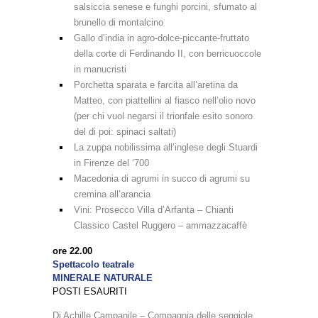
salsiccia senese e funghi porcini, sfumato al
brunello di montalcino
Gallo d’india in agro-dolce-piccante-fruttato
della corte di Ferdinando II, con berricuoccole
in manucristi
Porchetta sparata e farcita all’aretina da
Matteo, con piattellini al fiasco nell’olio novo
(per chi vuol negarsi il trionfale esito sonoro
del di poi: spinaci saltati)
La zuppa nobilissima all’inglese degli Stuardi
in Firenze del ‘700
Macedonia di agrumi in succo di agrumi su
cremina all’arancia
Vini: Prosecco Villa d’Arfanta – Chianti
Classico Castel Ruggero – ammazzacaffè
ore 22.00
Spettacolo teatrale
MINERALE NATURALE
POSTI ESAURITI
Di Achille Campanile – Compagnia delle seggiole