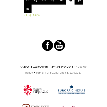
24
25
26
27
28
29
30
31
« Lug
Set »
© 2026 Spazio Alfieri. P.IVA 06340400487 •
cookie
policy
•
obblighi di trasparenza L.124/2017