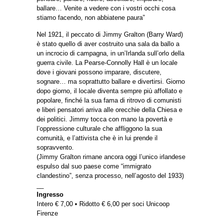
ballare… Venite a vedere con i vostri occhi cosa
stiamo facendo, non abbiatene paura”
Nel 1921, il peccato di Jimmy Gralton (Barry Ward)
è stato quello di aver costruito una sala da ballo a
un incrocio di campagna, in un’Irlanda sull’orlo della
guerra civile. La Pearse-Connolly Hall è un locale
dove i giovani possono imparare, discutere,
sognare… ma soprattutto ballare e divertirsi. Giorno
dopo giorno, il locale diventa sempre più affollato e
popolare, finché la sua fama di ritrovo di comunisti
e liberi pensatori arriva alle orecchie della Chiesa e
dei politici. Jimmy tocca con mano la povertà e
l’oppressione culturale che affliggono la sua
comunità, e l’attivista che è in lui prende il
sopravvento.
(Jimmy Gralton rimane ancora oggi l’unico irlandese
espulso dal suo paese come “immigrato
clandestino”, senza processo, nell’agosto del 1933)
__
Ingresso
Intero € 7,00 • Ridotto € 6,00 per soci Unicoop
Firenze