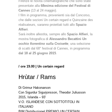
Firenze le novità cinematografiche che sono state
presentate alla
68esima edizione del Festival di
Cannes
(13 al 24 maggio).
I film in programma, provenienti sia dal Concorso,
che dalle sezioni Un certain regard e Quinzaine des
réalisateurs, saranno proiettati tutti allo
Spazio
Alfieri
.
Sarà inoltre allestita, sempre allo
Spazio Alfieri
, la
mostra fotografica di
Alessandro Becattini
Un
occhio fiorentino sulla Croisette
, una selezione
di scatti dal 68° festival di Cannes, in programma
dal 18 al 25 giugno 2015
.
/ ore 19.00 | Un certain regard
Hrùtar / Rams
Di Grimur Hakonarson
Con Sigurdur Sigurjonsson, Theodor Juliusson
2015, Islanda – 93’
V.O. ISLANDESE CON SOTTOTITOLI IN
ITALIANO
BIM Distribuzione| PREMIO UN CERTAIN