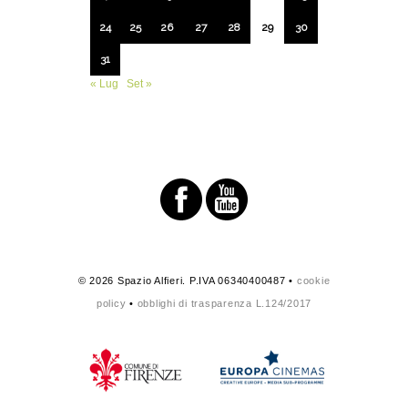
24
25
26
27
28
29
30
31
« Lug
Set »
© 2026 Spazio Alfieri. P.IVA 06340400487 •
cookie
policy
•
obblighi di trasparenza L.124/2017