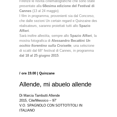
Firenze le novità cinematografiche che sono state
presentate alla
68esima edizione del Festival di
Cannes
(13 al 24 maggio).
I film in programma, provenienti sia dal Concorso,
che dalle sezioni Un certain regard e Quinzaine des
réalisateurs, saranno proiettati tutti allo
Spazio
Alfieri
.
Sarà inoltre allestita, sempre allo
Spazio Alfieri
, la
mostra fotografica di
Alessandro Becattini
Un
occhio fiorentino sulla Croisette
, una selezione
di scatti dal 68° festival di Cannes, in programma
dal 18 al 25 giugno 2015
.
/ ore 19.00 | Quinzane
Allende, mi abuelo allende
Di Marcia Tambutti Allende
2015, Cile/Messico – 97′
V.O. SPAGNOLO CON SOTTOTITOLI IN
ITALIANO