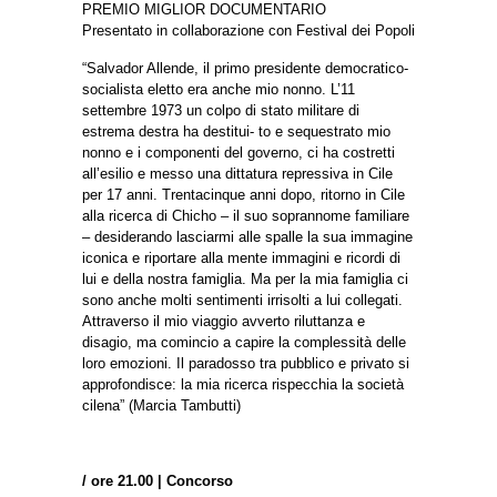
PREMIO MIGLIOR DOCUMENTARIO
Presentato in collaborazione con Festival dei Popoli
“Salvador Allende, il primo presidente democratico-
socialista eletto era anche mio nonno. L’11
settembre 1973 un colpo di stato militare di
estrema destra ha destitui- to e sequestrato mio
nonno e i componenti del governo, ci ha costretti
all’esilio e messo una dittatura repressiva in Cile
per 17 anni. Trentacinque anni dopo, ritorno in Cile
alla ricerca di Chicho – il suo soprannome familiare
– desiderando lasciarmi alle spalle la sua immagine
iconica e riportare alla mente immagini e ricordi di
lui e della nostra famiglia. Ma per la mia famiglia ci
sono anche molti sentimenti irrisolti a lui collegati.
Attraverso il mio viaggio avverto riluttanza e
disagio, ma comincio a capire la complessità delle
loro emozioni. Il paradosso tra pubblico e privato si
approfondisce: la mia ricerca rispecchia la società
cilena” (Marcia Tambutti)
/ ore 21.00 | Concorso