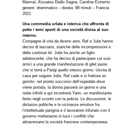
Marmaï, Aïssatou Diallo Sagna, Caroline Estremo
genere: drammatico – durata: 98 minuti – Francia
2021
Una commedia urlata e isterica che affronta di
petto i temi aperti di una società divisa al suo
interno.
Compagne di vita da diversi anni, Raf e Julie hanno
deciso di lasciarsi, stanche delle incomprensioni e
delle continue liti. Julie ha anche un figlio
adolescente, che ha deciso di partecipare coi suoi
amici a una grande manifestazione di gilet jaune
che si terrà a Parigi quello stesso giorno. Uscita di
casa per seguire Julie, Raf cade e si frattura un
gomito: nel pronto soccorso dell’ospedale dove
viene portata, la donna passerà un giorno e una
notte infiniti e qui incontrerà Yann, un manifestante
ferito negli scontri con la polizia. Le discussioni, le
distanze politiche e le vicinanze emotive fra
l’intellettuale parigina e il lavoratore infuriato con il
governo metteranno in luce i conflitti che
attraversano la società francese contemporanea.