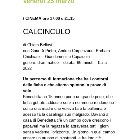
Venerdì 25 marzo
/
CINEMA ore 17.00 e 21.15
CALCINCULO
di Chiara Bellosi
con Gaia Di Pietro, Andrea Carpenzano, Barbara
Chichiarelli, Giandomenico Cupaiuolo
genere: drammatico – durata: 96 minuti – Italia
2022
Un percorso di formazione che ha i contorni
della fiaba e che alterna spintoni a prove di
volo.
Benedetta ha 15 anni e porta un grande peso, che
le ha gettato addosso senza nemmeno rendersene
conto una madre che voleva fare la ballerina e
adesso fa la casalinga suo malgrado. Davanti a
casa di Benedetta c’è un campo dove crescono i
papaveri ma la ragazza lo attraversa tutti i giorni
senza vederne l’orizzonte. Un giorno in quel campo
appare un gruppo di giostranti, e fra loro c’è