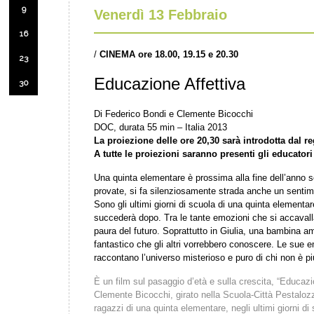
9
Venerdì 13 Febbraio
16
/
CINEMA ore 18.00, 19.15 e 20.30
23
Educazione Affettiva
30
Di Federico Bondi e Clemente Bicocchi
DOC, durata 55 min – Italia 2013
La proiezione delle ore 20,30 sarà introdotta dal r
A tutte le proiezioni saranno presenti gli educatori
Una quinta elementare è prossima alla fine dell’anno sc
provate, si fa silenziosamente strada anche un sentimen
Sono gli ultimi giorni di scuola di una quinta element
succederà dopo. Tra le tante emozioni che si accava
paura del futuro. Soprattutto in Giulia, una bambina am
fantastico che gli altri vorrebbero conoscere. Le sue 
raccontano l’universo misterioso e puro di chi non è
È un film sul pasaggio d’età e sulla crescita, “Educazi
Clemente Bicocchi, girato nella Scuola-Città Pestalozz
ragazzi di una quinta elementare, negli ultimi giorni di 