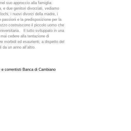
el suo approccio alla famiglia:
, e due genitori divorziati, vediamo
ochi, i nuovi divorzi della madre, i
me passioni e la predisposizione per la
pezzo costruiscono il piccolo uomo che
niversitaria. Il tutto sviluppato in una
ai cedere alla tentazione di
e morbidi ed esaurienti, a dispetto del
i da un anno all’altro.
e e correntisti Banca di Cambiano