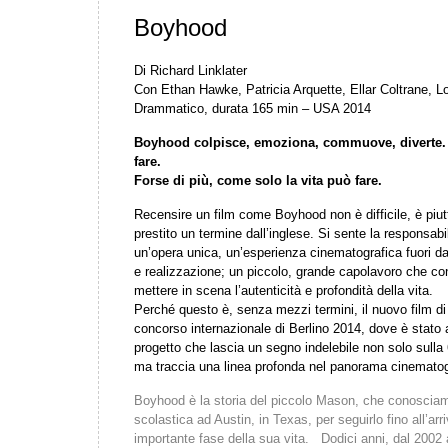
Boyhood
Di Richard Linklater
Con Ethan Hawke, Patricia Arquette, Ellar Coltrane, Lo
Drammatico, durata 165 min – USA 2014
Boyhood colpisce, emoziona, commuove, diverte. 
fare.
Forse di più, come solo la vita può fare.
Recensire un film come Boyhood non è difficile, è piut
prestito un termine dall’inglese. Si sente la responsabil
un’opera unica, un’esperienza cinematografica fuori 
e realizzazione; un piccolo, grande capolavoro che con
mettere in scena l’autenticità e profondità della vita.
Perché questo è, senza mezzi termini, il nuovo film di R
concorso internazionale di Berlino 2014, dove è stato 
progetto che lascia un segno indelebile non solo sulla
ma traccia una linea profonda nel panorama cinemato
Boyhood è la storia del piccolo Mason, che conosciamo
scolastica ad Austin, in Texas, per seguirlo fino all’arri
importante fase della sua vita. Dodici anni, dal 2002 