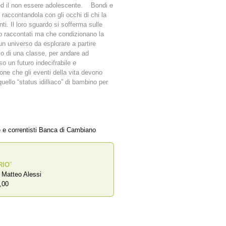
 ed il non essere adolescente. Bondi e
raccontandola con gli occhi di chi la
ti. Il loro sguardo si sofferma sulle
oco raccontati ma che condizionano la
o un universo da esplorare a partire
o di una classe, per andare ad
o un futuro indecifrabile e
ne che gli eventi della vita devono
uello “status idilliaco” di bambino per
e e correntisti Banca di Cambiano
RIO
”
a Matteo Alessi
,00