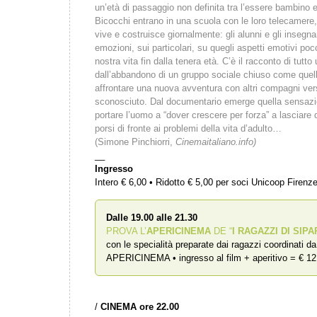
un’età di passaggio non definita tra l’essere bambino
Bicocchi entrano in una scuola con le loro telecamere, 
vive e costruisce giornalmente: gli alunni e gli insegnan
emozioni, sui particolari, su quegli aspetti emotivi p
nostra vita fin dalla tenera età. C’è il racconto di tutt
dall’abbandono di un gruppo sociale chiuso come quell
affrontare una nuova avventura con altri compagni vers
sconosciuto. Dal documentario emerge quella sensazio
portare l’uomo a “dover crescere per forza” a lasciare q
porsi di fronte ai problemi della vita d’adulto…
(Simone Pinchiorri,
Cinemaitaliano.info)
__
Ingresso
Intero € 6,00 • Ridotto € 5,00 per soci Unicoop Firenz
Dalle 19.00 alle 21.30
PROVA L’
APERICINEMA
DE “
I RAGAZZI DI SIPA
con le specialità preparate dai ragazzi coordinati d
APERICINEMA • ingresso al film + aperitivo = € 12
/
CINEMA ore 22.00