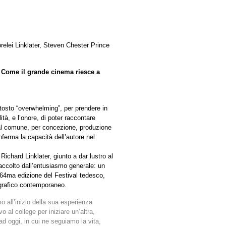
relei Linklater, Steven Chester Prince
Come il grande cinema riesce a
tosto “overwhelming”, per prendere in
ità, e l’onore, di poter raccontare
dal comune, per concezione, produzione
ferma la capacità dell’autore nel
ichard Linklater, giunto a dar lustro al
accolto dall’entusiasmo generale: un
 64ma edizione del Festival tedesco,
grafico contemporaneo.
 all’inizio della sua esperienza
vo al college per iniziare un’altra,
ad oggi, in cui ne seguiamo la vita,