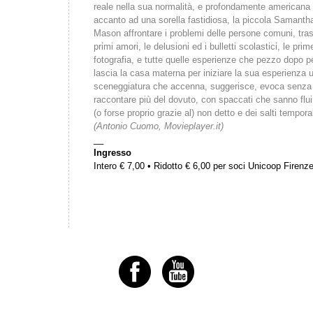
reale nella sua normalità, e profondamente americana n
accanto ad una sorella fastidiosa, la piccola Samantha
Mason affrontare i problemi delle persone comuni, trasl
primi amori, le delusioni ed i bulletti scolastici, le pri
fotografia, e tutte quelle esperienze che pezzo dopo 
lascia la casa materna per iniziare la sua esperienza u
sceneggiatura che accenna, suggerisce, evoca senza m
raccontare più del dovuto, con spaccati che sanno fluir
(o forse proprio grazie al) non detto e dei salti temporal
(Antonio Cuomo, Movieplayer.it)
__
Ingresso
Intero € 7,00 • Ridotto € 6,00 per soci Unicoop Firenz