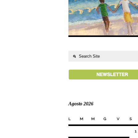
Agosto 2026
L
M
M
G
V
S
1