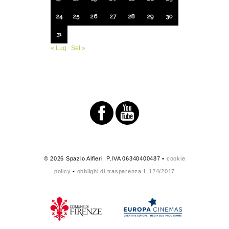
24
25
26
27
28
29
30
31
« Lug
Set »
© 2026 Spazio Alfieri. P.IVA 06340400487 •
cookie
policy
•
obblighi di trasparenza L.124/2017