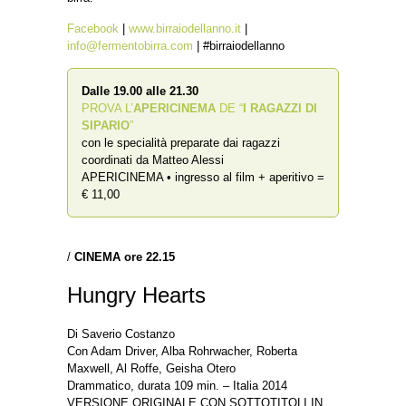
Facebook
|
www.birraiodellanno.it
|
info@fermentobirra.com
| #birraiodellanno
Dalle 19.00 alle 21.30
PROVA L’
APERICINEMA
DE “
I RAGAZZI DI
SIPARIO
”
con le specialità preparate dai ragazzi
coordinati da Matteo Alessi
APERICINEMA • ingresso al film + aperitivo =
€ 11,00
/
CINEMA ore 22.15
Hungry Hearts
Di Saverio Costanzo
Con Adam Driver, Alba Rohrwacher, Roberta
Maxwell, Al Roffe, Geisha Otero
Drammatico, durata 109 min. – Italia 2014
VERSIONE ORIGINALE CON SOTTOTITOLI IN