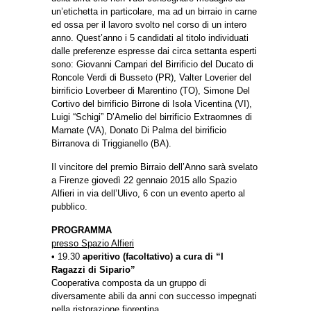
un’etichetta in particolare, ma ad un birraio in carne
ed ossa per il lavoro svolto nel corso di un intero
anno. Quest’anno i 5 candidati al titolo individuati
dalle preferenze espresse dai circa settanta esperti
sono: Giovanni Campari del Birrificio del Ducato di
Roncole Verdi di Busseto (PR), Valter Loverier del
birrificio Loverbeer di Marentino (TO), Simone Del
Cortivo del birrificio Birrone di Isola Vicentina (VI),
Luigi “Schigi” D’Amelio del birrificio Extraomnes di
Marnate (VA), Donato Di Palma del birrificio
Birranova di Triggianello (BA).
Il vincitore del premio Birraio dell’Anno sarà svelato
a Firenze giovedì 22 gennaio 2015 allo Spazio
Alfieri in via dell’Ulivo, 6 con un evento aperto al
pubblico.
PROGRAMMA
presso Spazio Alfieri
• 19.30
aperitivo (facoltativo) a cura di “I
Ragazzi di Sipario”
Cooperativa composta da un gruppo di
diversamente abili da anni con successo impegnati
nella ristorazione fiorentina