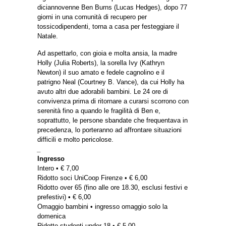
diciannovenne Ben Burns (Lucas Hedges), dopo 77
giorni in una comunità di recupero per
tossicodipendenti, torna a casa per festeggiare il
Natale.
Ad aspettarlo, con gioia e molta ansia, la madre
Holly (Julia Roberts), la sorella Ivy (Kathryn
Newton) il suo amato e fedele cagnolino e il
patrigno Neal (Courtney B. Vance), da cui Holly ha
avuto altri due adorabili bambini. Le 24 ore di
convivenza prima di ritornare a curarsi scorrono con
serenità fino a quando le fragilità di Ben e,
soprattutto, le persone sbandate che frequentava in
precedenza, lo porteranno ad affrontare situazioni
difficili e molto pericolose.
_
Ingresso
Intero • € 7,00
Ridotto soci UniCoop Firenze • € 6,00
Ridotto over 65 (fino alle ore 18.30, esclusi festivi e
prefestivi) • € 6,00
Omaggio bambini • ingresso omaggio solo la
domenica
Ridotto studenti under 18 • € 5,00