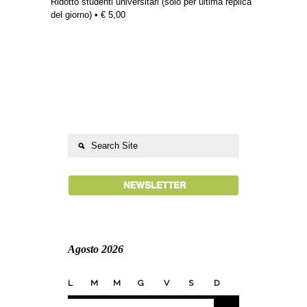
Ridotto studenti universitari (solo per ultima replica
del giorno) • € 5,00
Agosto 2026
L
M
M
G
V
S
D