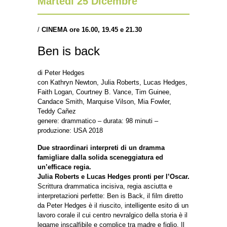
Martedì 25 Dicembre
/
CINEMA
ore 16.00, 19.45 e 21.30
Ben is back
di Peter Hedges
con Kathryn Newton, Julia Roberts, Lucas Hedges,
Faith Logan, Courtney B. Vance, Tim Guinee,
Candace Smith, Marquise Vilson, Mia Fowler,
Teddy Cañez
genere: drammatico – durata: 98 minuti –
produzione: USA 2018
Due straordinari interpreti di un dramma
famigliare dalla solida sceneggiatura ed
un’efficace regia.
Julia Roberts e Lucas Hedges pronti per l’Oscar.
Scrittura drammatica incisiva, regia asciutta e
interpretazioni perfette: Ben is Back, il film diretto
da Peter Hedges è il riuscito, intelligente esito di un
lavoro corale il cui centro nevralgico della storia è il
legame inscalfibile e complice tra madre e figlio. Il