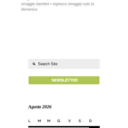
omaggio bambini • ingresso omaggio solo la
domenica
Agosto 2026
L
M
M
G
V
S
D