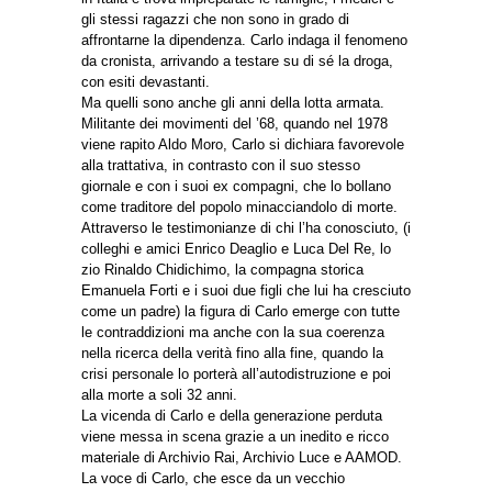
gli stessi ragazzi che non sono in grado di
affrontarne la dipendenza. Carlo indaga il fenomeno
da cronista, arrivando a testare su di sé la droga,
con esiti devastanti.
Ma quelli sono anche gli anni della lotta armata.
Militante dei movimenti del ’68, quando nel 1978
viene rapito Aldo Moro, Carlo si dichiara favorevole
alla trattativa, in contrasto con il suo stesso
giornale e con i suoi ex compagni, che lo bollano
come traditore del popolo minacciandolo di morte.
Attraverso le testimonianze di chi l’ha conosciuto, (i
colleghi e amici Enrico Deaglio e Luca Del Re, lo
zio Rinaldo Chidichimo, la compagna storica
Emanuela Forti e i suoi due figli che lui ha cresciuto
come un padre) la figura di Carlo emerge con tutte
le contraddizioni ma anche con la sua coerenza
nella ricerca della verità fino alla fine, quando la
crisi personale lo porterà all’autodistruzione e poi
alla morte a soli 32 anni.
La vicenda di Carlo e della generazione perduta
viene messa in scena grazie a un inedito e ricco
materiale di Archivio Rai, Archivio Luce e AAMOD.
La voce di Carlo, che esce da un vecchio