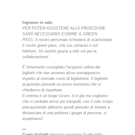
Ingresso in sala
PER POTER ASSISTERE ALLA PROIEZIONE
SARÀ NECESSARIO ESIBIRE IL GREEN
PASS.
Il nostro personale richiederà di scansionare
il vostro green pass, che sia cartaceo o sul
telefono.
Un sentito grazie a tutti voi per la
collaborazione!
È fortemente consigliato l’acquisto online dei
biglietti che non avranno alcun sovrapprezzo
rispetto al normale costo di biglietteria. Il biglietto
acquistato prevede un posto numerato che vi
chiediamo di rispettare.
Il cinema è un luogo sicuro, lo è già ma vogliamo
che vi sentiate ancor più tranquilli, con il solo scopo
precauzionale abbiamo quindi pensato di tornare a
distanziare di una poltrona i gruppi di persone, vi
aspettiamo!
—
Costo biglietti
(esclusa rassegna Scelti dalla