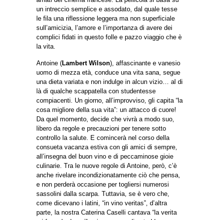
un intreccio semplice e assodato, dal quale tesse
le fila una riflessione leggera ma non superficiale
sull’amicizia, l’amore e l’importanza di avere dei
complici fidati in questo folle e pazzo viaggio che è
la vita.
Antoine (
Lambert Wilson
), affascinante e vanesio
uomo di mezza età, conduce una vita sana, segue
una dieta variata e non indulge in alcun vizio… al di
là di qualche scappatella con studentesse
compiacenti. Un giorno, all’improvviso, gli capita “la
cosa migliore della sua vita”: un attacco di cuore!
Da quel momento, decide che vivrà a modo suo,
libero da regole e precauzioni per tenere sotto
controllo la salute. E comincerà nel corso della
consueta vacanza estiva con gli amici di sempre,
all’insegna del buon vino e di peccaminose gioie
culinarie. Tra le nuove regole di Antoine, però, c’è
anche rivelare incondizionatamente ciò che pensa,
e non perderà occasione per togliersi numerosi
sassolini dalla scarpa. Tuttavia, se è vero che,
come dicevano i latini, “in vino veritas”, d’altra
parte, la nostra Caterina Caselli cantava “la verita