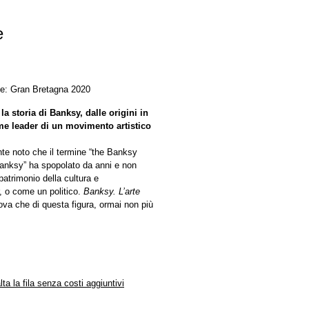
e
ne: Gran Bretagna 2020
la storia di Banksy, dalle origini in
me leader di un movimento artistico
te noto che il termine “the Banksy
 Banksy” ha spopolato da anni e non
patrimonio della cultura e
, o come un politico.
Banksy. L’arte
rova che di questa figura, ormai non più
alta la fila senza costi aggiuntivi