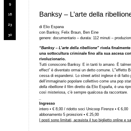
9
Banksy – L’arte della ribellion
16
23
di Elio Espana
con Banksy, Felix Braun, Ben Eine
30
genere: documentario – durata: 112 minuti – produzio
“Banksy – L’arte della ribellione”
rivela finalmente 
una sottocultura criminale fino alla sua ascesa co
rivoluzionario.
Tutti conoscono Banksy. E in tanti lo amano. È talmen
effect” è diventato ormai un detto comune. L'”effetto
cessa di espandersi. Lo street artist inglese è di fatto 
dell’immaginario popolare collettivo come una pop star
della ribellione
il film diretto da Elio España, è una rip
così misteriosa, c’è sempre qualcosa da raccontare.
_
Ingresso
intero • € 8,00 / ridotto soci Unicoop Firenze • € 6,00
abbonamento 5 proiezioni • € 25,00
I posti sono limitati, acquista il tuo biglietto online e s