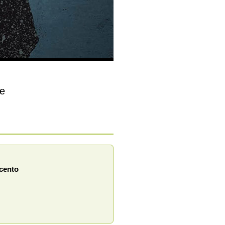
ne
ecento