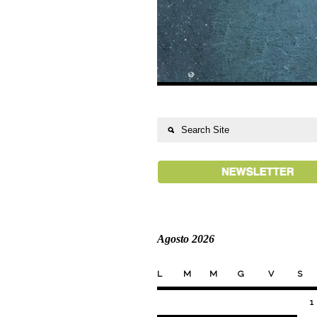
Agosto 2026
L
M
M
G
V
S
1