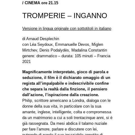
/
CINEMA ore 21.15
TROMPERIE – INGANNO
Versione in lingua originale con sottotitoli in italiano
di Arnaud Desplechin
con Léa Seydoux, Emmanuelle Devos, Miglen
Mirtchev, Denis Podalydès, Madalina Constantin
genere: drammatico – durata: 105 minuti – Francia
2021
Magnificamente interpretato, gioco di parola e
seduzione, il film è il dichiarato omaggio di un
regista all’impalpabile e indescrivibile confine
che separa la realtà dalla finzione, il pensiero
dall’azione, l’ispirazione dalla creazione.
Philip, scrittore americano a Londra, dialoga con le
donne della sua vita, in particolare con la sua
amante, inglese, intelligente, colta e compromessa
da un matrimonio a cui a soli trentacinque anni, si è
già rassegnata. Da mesi abdica il talamo nuziale
per fare l’amore, parlare e discutere con lei,
nutrendo di parole il suo insaziabile appetito di