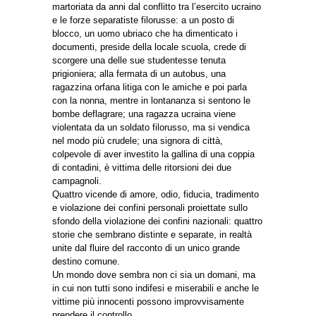
martoriata da anni dal conflitto tra l’esercito ucraino
e le forze separatiste filorusse: a un posto di
blocco, un uomo ubriaco che ha dimenticato i
documenti, preside della locale scuola, crede di
scorgere una delle sue studentesse tenuta
prigioniera; alla fermata di un autobus, una
ragazzina orfana litiga con le amiche e poi parla
con la nonna, mentre in lontananza si sentono le
bombe deflagrare; una ragazza ucraina viene
violentata da un soldato filorusso, ma si vendica
nel modo più crudele; una signora di città,
colpevole di aver investito la gallina di una coppia
di contadini, è vittima delle ritorsioni dei due
campagnoli.
Quattro vicende di amore, odio, fiducia, tradimento
e violazione dei confini personali proiettate sullo
sfondo della violazione dei confini nazionali: quattro
storie che sembrano distinte e separate, in realtà
unite dal fluire del racconto di un unico grande
destino comune.
Un mondo dove sembra non ci sia un domani, ma
in cui non tutti sono indifesi e miserabili e anche le
vittime più innocenti possono improvvisamente
prendere il controllo.