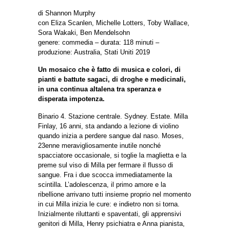
di Shannon Murphy
con Eliza Scanlen, Michelle Lotters, Toby Wallace,
Sora Wakaki, Ben Mendelsohn
genere: commedia – durata: 118 minuti –
produzione: Australia, Stati Uniti 2019
Un mosaico che è fatto di musica e colori, di
pianti e battute sagaci, di droghe e medicinali,
in una continua altalena tra speranza e
disperata impotenza.
Binario 4. Stazione centrale. Sydney. Estate. Milla
Finlay, 16 anni, sta andando a lezione di violino
quando inizia a perdere sangue dal naso. Moses,
23enne meravigliosamente inutile nonché
spacciatore occasionale, si toglie la maglietta e la
preme sul viso di Milla per fermare il flusso di
sangue. Fra i due scocca immediatamente la
scintilla. L’adolescenza, il primo amore e la
ribellione arrivano tutti insieme proprio nel momento
in cui Milla inizia le cure: e indietro non si torna.
Inizialmente riluttanti e spaventati, gli apprensivi
genitori di Milla, Henry psichiatra e Anna pianista,