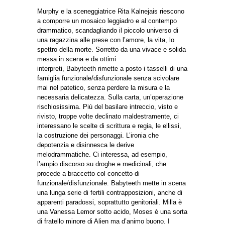
Murphy e la sceneggiatrice Rita Kalnejais riescono
a comporre un mosaico leggiadro e al contempo
drammatico, scandagliando il piccolo universo di
una ragazzina alle prese con l’amore, la vita, lo
spettro della morte. Sorretto da una vivace e solida
messa in scena e da ottimi
interpreti, Babyteeth rimette a posto i tasselli di una
famiglia funzionale/disfunzionale senza scivolare
mai nel patetico, senza perdere la misura e la
necessaria delicatezza. Sulla carta, un’operazione
rischiosissima. Più del basilare intreccio, visto e
rivisto, troppe volte declinato maldestramente, ci
interessano le scelte di scrittura e regia, le ellissi,
la costruzione dei personaggi. L’ironia che
depotenzia e disinnesca le derive
melodrammatiche. Ci interessa, ad esempio,
l’ampio discorso su droghe e medicinali, che
procede a braccetto col concetto di
funzionale/disfunzionale. Babyteeth mette in scena
una lunga serie di fertili contrapposizioni, anche di
apparenti paradossi, soprattutto genitoriali. Milla è
una Vanessa Lemor sotto acido, Moses è una sorta
di fratello minore di Alien ma d’animo buono. I