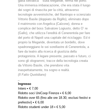
gatta selvatica” sulla Megaride, ferma nel porto.
Una immensa imbaracazione, che era stata il luogo
dei sogni di rinascita per la città, attraverso
tecnologie avveniristiche, del filantropo e scienziato
Vittorio Basile (doppiato da Rigillo), eliminato dopo
il matrimonio con Angelica (Calzone), donna e
complice del boss Salvatore Logiusto, detto O’ re
(Gallo), che utilizza l’eredità di Cenerentola per fare
del porto di Napoli una capitale del riciclaggio. Ed è
proprio la Megaride, diventata un bordello, dove
spadroneggiano le sei sorellastre di Cenerentola, a
fare da teatro alla ricerca di giustizia della
protagonista. A legare presente, passato e futuro, ci
sono gli ologrammi, tracce della tecnologia creata
da Vittorio Basile, che prendono vita
inaspettatamente, tra sogno e realtà.
(Il Fatto Quotidiano)
_
Ingresso
Intero • € 7,00
Ridotto soci UniCoop Firenze • € 6,00
Ridotto over 65 (fino alle ore 18.30, esclusi festivi e
prefestivi) • € 6,00
Ridotto studenti under 18 • € 5,00