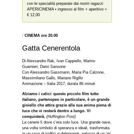
con le specialità preparate dai nostri ragazzi
APERICINEMA • ingresso al film + aperitivo =
€ 12,00
/
CINEMA ore 20.00
Gatta Cenerentola
Di Alessandro Rak, Ivan Cappiello, Marino
Guarnieri, Dario Sansone
Con Alessandro Gassmann, Maria Pia Calzone,
Massimiliano Gallo, Mariano Rigillo
Animazione – Italia 2017, durata 86 minuti
Alziamo i calici: questo piccolo film tutto
italiano, partenopeo in particolare, è un grande
gioiello che attira grazie alla sua anima piena di
luce che vi resterà dentro a lungo. Vi
conquisterà.
(Huffington Post)
La cenere lì dove c’era solo luce. Una grande nave,
una volta simbolo di speranza e ideali, trasformata
in un covo di traffici e delinquenti, palazzo di un ‘re’