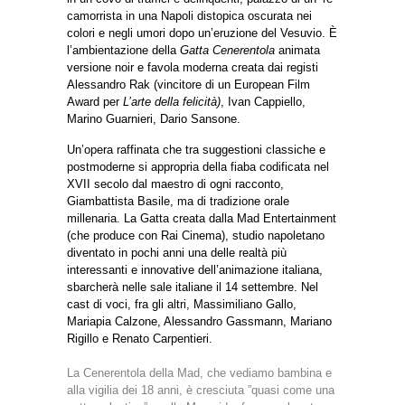
camorrista in una Napoli distopica oscurata nei
colori e negli umori dopo un’eruzione del Vesuvio. È
l’ambientazione della
Gatta Cenerentola
animata
versione noir e favola moderna creata dai registi
Alessandro Rak (vincitore di un European Film
Award per
L’arte della felicità)
, Ivan Cappiello,
Marino Guarnieri, Dario Sansone.
Un’opera raffinata che tra suggestioni classiche e
postmoderne si appropria della fiaba codificata nel
XVII secolo dal maestro di ogni racconto,
Giambattista Basile, ma di tradizione orale
millenaria. La Gatta creata dalla Mad Entertainment
(che produce con Rai Cinema), studio napoletano
diventato in pochi anni una delle realtà più
interessanti e innovative dell’animazione italiana,
sbarcherà nelle sale italiane il 14 settembre.
Nel
cast di voci, fra gli altri, Massimiliano Gallo,
Mariapia Calzone, Alessandro Gassmann, Mariano
Rigillo e Renato Carpentieri.
La Cenerentola della Mad, che vediamo bambina e
alla vigilia dei 18 anni, è cresciuta ”quasi come una