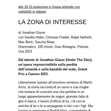
alle 19.15 proiezione in lingua originale con
sottotitoli in italiano
LA ZONA DI INTERESSE
di Jonathan Glazer
con Sandra Hüller, Christian Friedel, Ralph Herforth,
Max Beck, Sascha Maaz
Drammatico, 105 minuti, Gran Bretagna, Polonia,
Usa 2023
Dal talento di Jonathan Glazer (Under The Skin),
un’opera imprescindibile sulla perdita
dell’umanità e sulla banalità del male, Grand
Prix a Cannes 2023.
Liberamente ispirato all’omonimo romanzo di Martin
Amis, la storia racconta di un uomo e sua moglie
che tentano di costruire una vita perfetta in un
luogo apparentemente da sogno: giornate fatte di
gite in barca, il lavoro d’ufficio di lui, i tè con le
amiche di lei e le scampagnate in bici con i figli. Ma
l’uomo in questione è Rudolf Höss, comandante di