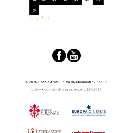
31
« Lug
Set »
© 2026 Spazio Alfieri. P.IVA 06340400487 •
cookie
policy
•
obblighi di trasparenza L.124/2017