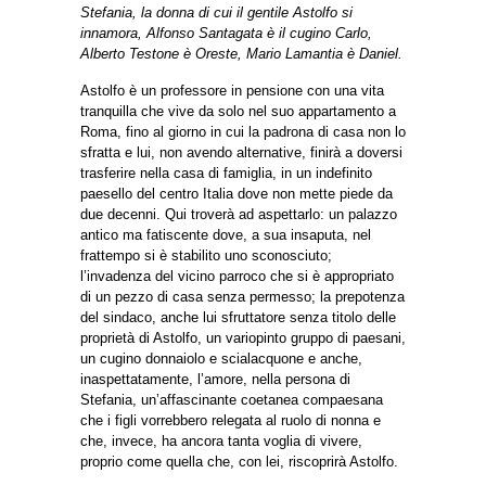
Stefania, la donna di cui il gentile Astolfo si
innamora, Alfonso Santagata è il cugino Carlo,
Alberto Testone è Oreste, Mario Lamantia è Daniel.
Astolfo è un professore in pensione con una vita
tranquilla che vive da solo nel suo appartamento a
Roma, fino al giorno in cui la padrona di casa non lo
sfratta e lui, non avendo alternative, finirà a doversi
trasferire nella casa di famiglia, in un indefinito
paesello del centro Italia dove non mette piede da
due decenni. Qui troverà ad aspettarlo: un palazzo
antico ma fatiscente dove, a sua insaputa, nel
frattempo si è stabilito uno sconosciuto;
l’invadenza del vicino parroco che si è appropriato
di un pezzo di casa senza permesso; la prepotenza
del sindaco, anche lui sfruttatore senza titolo delle
proprietà di Astolfo, un variopinto gruppo di paesani,
un cugino donnaiolo e scialacquone e anche,
inaspettatamente, l’amore, nella persona di
Stefania, un’affascinante coetanea compaesana
che i figli vorrebbero relegata al ruolo di nonna e
che, invece, ha ancora tanta voglia di vivere,
proprio come quella che, con lei, riscoprirà Astolfo.