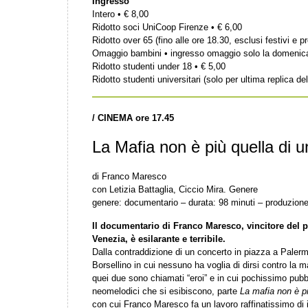
Ingresso
Intero • € 8,00
Ridotto soci UniCoop Firenze • € 6,00
Ridotto over 65 (fino alle ore 18.30, esclusi festivi e pr
Omaggio bambini • ingresso omaggio solo la domenic
Ridotto studenti under 18 • € 5,00
Ridotto studenti universitari (solo per ultima replica del
/
CINEMA ore 17.45
La Mafia non è più quella di u
di Franco Maresco
con Letizia Battaglia, Ciccio Mira. Genere
genere: documentario – durata: 98 minuti – produzione:
Il documentario di Franco Maresco, vincitore del p
Venezia, è esilarante e terribile.
Dalla contraddizione di un concerto in piazza a Paler
Borsellino in cui nessuno ha voglia di dirsi contro la 
quei due sono chiamati “eroi” e in cui pochissimo pubbl
neomelodici che si esibiscono, parte
La mafia non è pi
con cui Franco Maresco fa un lavoro raffinatissimo di