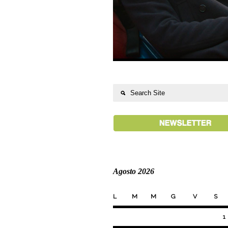
Agosto 2026
L
M
M
G
V
S
1