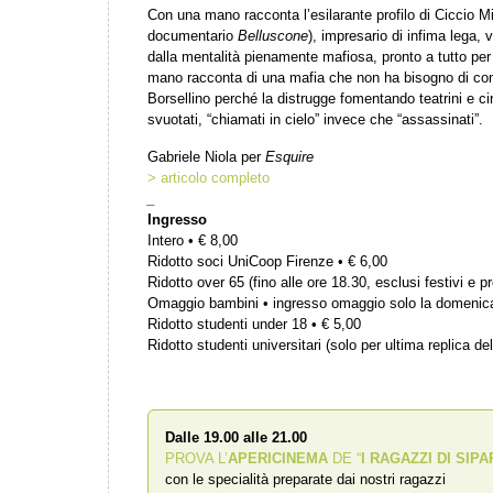
Con una mano racconta l’esilarante profilo di Ciccio M
documentario
Belluscone
), impresario di infima lega, 
dalla mentalità pienamente mafiosa, pronto a tutto per 
mano racconta di una mafia che non ha bisogno di co
Borsellino perché la distrugge fomentando teatrini e circ
svuotati, “chiamati in cielo” invece che “assassinati”.
Gabriele Niola per
Esquire
> articolo completo
_
Ingresso
Intero • € 8,00
Ridotto soci UniCoop Firenze • € 6,00
Ridotto over 65 (fino alle ore 18.30, esclusi festivi e pr
Omaggio bambini • ingresso omaggio solo la domenic
Ridotto studenti under 18 • € 5,00
Ridotto studenti universitari (solo per ultima replica del
Dalle 19.00 alle 21.00
PROVA L’
APERICINEMA
DE “
I RAGAZZI DI SIPA
con le specialità preparate dai nostri ragazzi