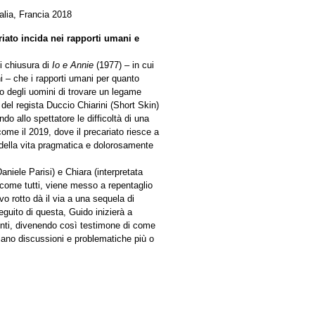
alia, Francia 2018
riato incida nei rapporti umani e
i chiusura di
Io e Annie
(1977) – in cui
ni – che i rapporti umani per quanto
co degli uomini di trovare un legame
 del regista Duccio Chiarini (Short Skin)
ndo allo spettatore le difficoltà di una
ome il 2019, dove il precariato riesce a
e della vita pragmatica e dolorosamente
 Daniele Parisi) e Chiara (interpretata
i come tutti, viene messo a repentaglio
o rotto dà il via a una sequela di
 seguito di questa, Guido inizierà a
renti, divenendo così testimone di come
 siano discussioni e problematiche più o