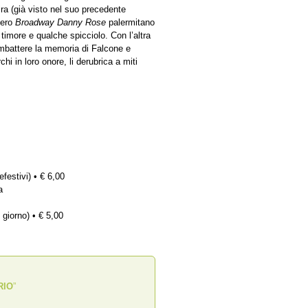
ira (già visto nel suo precedente
vero
Broadway Danny Rose
palermitano
timore e qualche spicciolo. Con l’altra
mbattere la memoria di Falcone e
hi in loro onore, li derubrica a miti
efestivi) • € 6,00
a
 giorno) • € 5,00
RIO
”