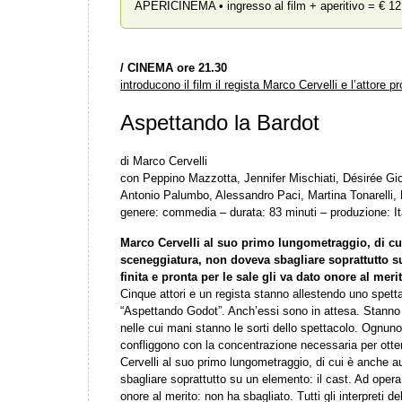
APERICINEMA • ingresso al film + aperitivo = € 12
/
CINEMA ore 21.30
introducono il film il regista Marco Cervelli e l’attore
Aspettando la Bardot
di Marco Cervelli
con Peppino Mazzotta, Jennifer Mischiati, Désirée Gio
Antonio Palumbo, Alessandro Paci, Martina Tonarelli, 
genere: commedia – durata: 83 minuti – produzione: It
Marco Cervelli al suo primo lungometraggio, di cu
sceneggiatura, non doveva sbagliare soprattutto su
finita e pronta per le sale gli va dato onore al meri
Cinque attori e un regista stanno allestendo uno spettaco
“Aspettando Godot”. Anch’essi sono in attesa. Stanno 
nelle cui mani stanno le sorti dello spettacolo. Ognuno
confliggono con la concentrazione necessaria per otte
Cervelli al suo primo lungometraggio, di cui è anche 
sbagliare soprattutto su un elemento: il cast. Ad opera 
onore al merito: non ha sbagliato. Tutti gli interpreti 