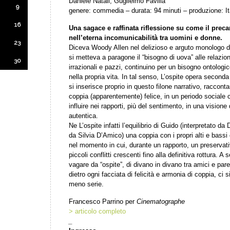
Daniele Natali, Guglielmo Favilla
9
genere: commedia – durata: 94 minuti – produzione: It
16
Una sagace e raffinata riflessione su come il preca
nell’eterna incomunicabilità tra uomini e donne.
23
Diceva Woody Allen nel delizioso e arguto monologo d
si metteva a paragone il “bisogno di uova” alle relazio
30
irrazionali e pazzi, continuino per un bisogno ontologi
nella propria vita. In tal senso, L’ospite opera seconda
si inserisce proprio in questo filone narrativo, racconta
coppia (apparentemente) felice, in un periodo sociale c
influire nei rapporti, più del sentimento, in una vision
autentica.
Ne L’ospite infatti l’equilibrio di Guido (interpretato da
da Silvia D’Amico) una coppia con i propri alti e bass
nel momento in cui, durante un rapporto, un preservativ
piccoli conflitti crescenti fino alla definitiva rottura. A
vagare da “ospite”, di divano in divano tra amici e pa
dietro ogni facciata di felicità e armonia di coppia, ci
meno serie.
Francesco Parrino per
Cinematographe
> articolo completo
_