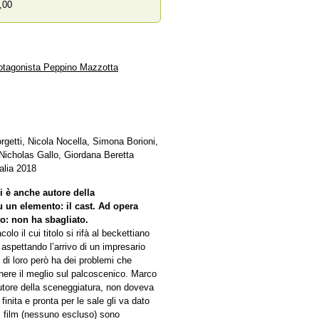
,00
 protagonista Peppino Mazzotta
rgetti, Nicola Nocella, Simona Borioni,
Nicholas Gallo, Giordana Beretta
alia 2018
i è anche autore della
 un elemento: il cast. Ad opera
to: non ha sbagliato.
lo il cui titolo si rifà al beckettiano
aspettando l’arrivo di un impresario
 di loro però ha dei problemi che
nere il meglio sul palcoscenico. Marco
autore della sceneggiatura, non doveva
finita e pronta per le sale gli va dato
del film (nessuno escluso) sono