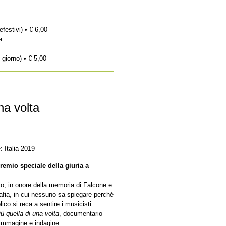
efestivi) • € 6,00
a
 giorno) • € 5,00
na volta
 Italia 2019
remio speciale della giuria a
mo, in onore della memoria di Falcone e
mafia, in cui nessuno sa spiegare perché
ico si reca a sentire i musicisti
ù quella di una volta
, documentario
 immagine e indagine.