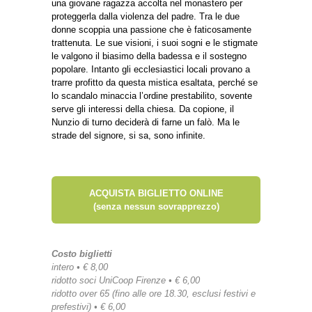
una giovane ragazza accolta nel monastero per
proteggerla dalla violenza del padre. Tra le due
donne scoppia una passione che è faticosamente
trattenuta. Le sue visioni, i suoi sogni e le stigmate
le valgono il biasimo della badessa e il sostegno
popolare. Intanto gli ecclesiastici locali provano a
trarre profitto da questa mistica esaltata, perché se
lo scandalo minaccia l’ordine prestabilito, sovente
serve gli interessi della chiesa. Da copione, il
Nunzio di turno deciderà di farne un falò. Ma le
strade del signore, si sa, sono infinite.
ACQUISTA BIGLIETTO ONLINE
(senza nessun sovrapprezzo)
Costo biglietti
intero • € 8,00
ridotto soci UniCoop Firenze • € 6,00
ridotto over 65 (fino alle ore 18.30, esclusi festivi e
prefestivi) • € 6,00