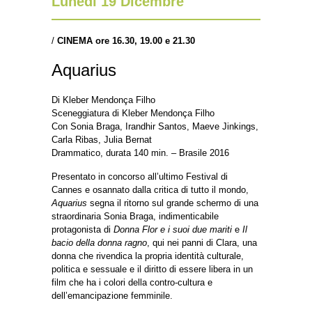
Lunedì 19 Dicembre
/
CINEMA ore 16.30, 19.00 e 21.30
Aquarius
Di Kleber Mendonça Filho
Sceneggiatura di Kleber Mendonça Filho
Con Sonia Braga, Irandhir Santos, Maeve Jinkings,
Carla Ribas, Julia Bernat
Drammatico, durata 140 min. – Brasile 2016
Presentato in concorso all’ultimo Festival di
Cannes e osannato dalla critica di tutto il mondo,
Aquarius
segna il ritorno sul grande schermo di una
straordinaria Sonia Braga, indimenticabile
protagonista di
Donna Flor e i suoi due mariti
e
Il
bacio della donna ragno
, qui nei panni di Clara, una
donna che rivendica la propria identità culturale,
politica e sessuale e il diritto di essere libera in un
film che ha i colori della contro-cultura e
dell’emancipazione femminile.