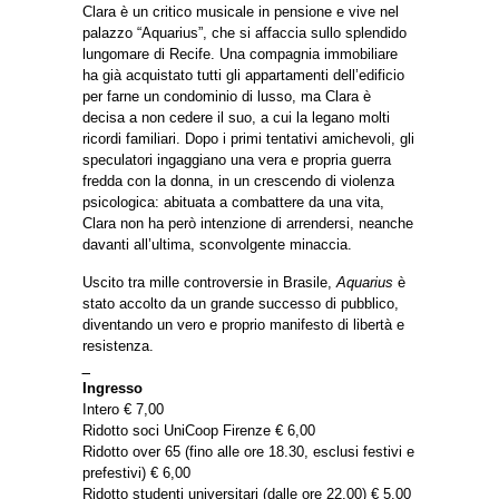
Clara è un critico musicale in pensione e vive nel
palazzo “Aquarius”, che si affaccia sullo splendido
lungomare di Recife. Una compagnia immobiliare
ha già acquistato tutti gli appartamenti dell’edificio
per farne un condominio di lusso, ma Clara è
decisa a non cedere il suo, a cui la legano molti
ricordi familiari. Dopo i primi tentativi amichevoli, gli
speculatori ingaggiano una vera e propria guerra
fredda con la donna, in un crescendo di violenza
psicologica: abituata a combattere da una vita,
Clara non ha però intenzione di arrendersi, neanche
davanti all’ultima, sconvolgente minaccia.
Uscito tra mille controversie in Brasile,
Aquarius
è
stato accolto da un grande successo di pubblico,
diventando un vero e proprio manifesto di libertà e
resistenza.
_
Ingresso
Intero € 7,00
Ridotto soci UniCoop Firenze € 6,00
Ridotto over 65 (fino alle ore 18.30, esclusi festivi e
prefestivi) € 6,00
Ridotto studenti universitari (dalle ore 22.00) € 5,00