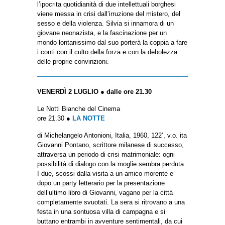
l’ipocrita quotidianità di due intellettuali borghesi
viene messa in crisi dall’irruzione del mistero, del
sesso e della violenza. Silvia si innamora di un
giovane neonazista, e la fascinazione per un
mondo lontanissimo dal suo porterà la coppia a fare
i conti con il culto della forza e con la debolezza
delle proprie convinzioni.
VENERDÌ 2 LUGLIO ● dalle ore 21.30
Le Notti Bianche del Cinema
ore 21.30 ●
LA NOTTE
di Michelangelo Antonioni, Italia, 1960, 122’, v.o. ita
Giovanni Pontano, scrittore milanese di successo,
attraversa un periodo di crisi matrimoniale: ogni
possibilità di dialogo con la moglie sembra perduta.
I due, scossi dalla visita a un amico morente e
dopo un party letterario per la presentazione
dell’ultimo libro di Giovanni, vagano per la città
completamente svuotati. La sera si ritrovano a una
festa in una sontuosa villa di campagna e si
buttano entrambi in avventure sentimentali, da cui