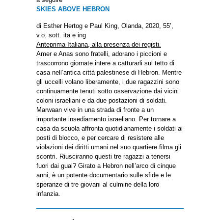
SKIES ABOVE HEBRON
di Esther Hertog e Paul King, Olanda, 2020, 55’,
v.o. sott. ita e ing
Anteprima Italiana, alla presenza dei registi.
Amer e Anas sono fratelli, adorano i piccioni e
trascorrono giornate intere a catturarli sul tetto di
casa nell’antica città palestinese di Hebron. Mentre
gli uccelli volano liberamente, i due ragazzini sono
continuamente tenuti sotto osservazione dai vicini
coloni israeliani e da due postazioni di soldati.
Marwaan vive in una strada di fronte a un
importante insediamento israeliano. Per tornare a
casa da scuola affronta quotidianamente i soldati ai
posti di blocco, e per cercare di resistere alle
violazioni dei diritti umani nel suo quartiere filma gli
scontri. Riusciranno questi tre ragazzi a tenersi
fuori dai guai? Girato a Hebron nell’arco di cinque
anni, è un potente documentario sulle sfide e le
speranze di tre giovani al culmine della loro
infanzia.