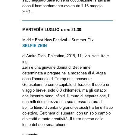
saccheggiato dalle forze di occupazione israeliane
dopo il bombardamento avvenuto il 16 maggio
2021.
MARTEDÌ 6 LUGLIO ● ore 21.30
Middle East Now Festival – Summer Flix
SELFIE ZEIN
di Amira Diab, Palestina, 2019, 11’, v.o. sott. ita e
ing
Zein è una giovane donna di Betlemme,
determinata a pregare nella moschea di Al-Aqsa
dopo l’annuncio di Trump di riconoscere
Gerusalemme come capitale di Israele. Il suo è un
viaggio breve, solo 8,8 chilometri, ma gli ostacoli
che incontra sono infiniti. Il muro di separazione, i
controlli di sicurezza e la sua stessa natura di
spirito libero diventano grandi ostacoli tra lei e il suo
obiettivo. Cercherà di superarli con un solo cambio
di vestiti e tanta creatività. Il tutto ripreso dalla
lente del suo smartphone.
a seguire