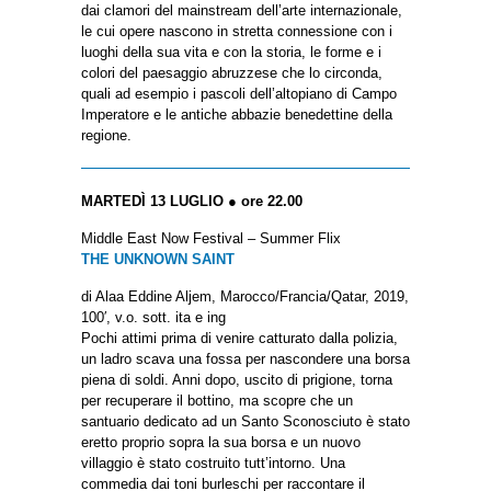
dai clamori del mainstream dell’arte internazionale,
le cui opere nascono in stretta connessione con i
luoghi della sua vita e con la storia, le forme e i
colori del paesaggio abruzzese che lo circonda,
quali ad esempio i pascoli dell’altopiano di Campo
Imperatore e le antiche abbazie benedettine della
regione.
MARTEDÌ 13 LUGLIO ● ore 22.00
Middle East Now Festival – Summer Flix
THE UNKNOWN SAINT
di Alaa Eddine Aljem, Marocco/Francia/Qatar, 2019,
100′, v.o. sott. ita e ing
Pochi attimi prima di venire catturato dalla polizia,
un ladro scava una fossa per nascondere una borsa
piena di soldi. Anni dopo, uscito di prigione, torna
per recuperare il bottino, ma scopre che un
santuario dedicato ad un Santo Sconosciuto è stato
eretto proprio sopra la sua borsa e un nuovo
villaggio è stato costruito tutt’intorno. Una
commedia dai toni burleschi per raccontare il