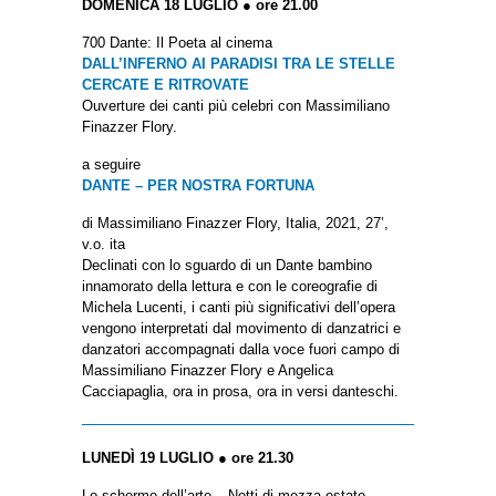
DOMENICA 18 LUGLIO ● ore 21.00
700 Dante: Il Poeta al cinema
DALL’INFERNO AI PARADISI TRA LE STELLE
CERCATE E RITROVATE
Ouverture dei canti più celebri con Massimiliano
Finazzer Flory.
a seguire
DANTE – PER NOSTRA FORTUNA
di Massimiliano Finazzer Flory, Italia, 2021, 27’,
v.o. ita
Declinati con lo sguardo di un Dante bambino
innamorato della lettura e con le coreografie di
Michela Lucenti, i canti più significativi dell’opera
vengono interpretati dal movimento di danzatrici e
danzatori accompagnati dalla voce fuori campo di
Massimiliano Finazzer Flory e Angelica
Cacciapaglia, ora in prosa, ora in versi danteschi.
LUNEDÌ 19 LUGLIO ● ore 21.30
Lo schermo dell’arte – Notti di mezza estate