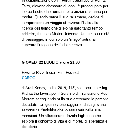
In collaborazione con il Forum Austriaco di Roma.
Tairo, giovane domatore di leoni, è preoccupato per
le sue bestie che, ormai molto anziane, stanno per
morire. Quando perde il suo talismano, decide di
intraprendere un viaggio attraverso l’Italia alla
ricerca dell’uomo che glielo ha dato tanto tempo
addietro, il mitico Mister Universo. Un film su un’età
di passaggio, in cui solo un “mago” potrà far
superare l’uragano dell’adolescenza.
GIOVEDÌ 22 LUGLIO ● ore 21.30
River to River Indian Film Festival
CARGO
di Arati Kadav, India, 2019, 113’, v.o. sott. ita e ing
Prahastha lavora per il Servizio di Transizione Post
Mortem accogliendo sulla sua astronave le persone
decedute. Un giorno viene raggiunto dalla giovane
astronauta Yuvishka che lo assisterà nelle sue
mansioni. Un’affascinante favola high-tech che
esplora il concetto di vita e di morte, di speranza e
desiderio.