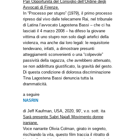
Pari Opportunità del Consiglio dell’Ordine degli
Avvocati di Firenze.
In “Processo per stupro” (1979), il primo processo
ripreso dal vivo dalle telecamere Rai, nel tribunale
di Latina l’avvocato Lagostena Bassi – che ci ha
lasciati il 4 marzo 2008 – ha difeso la giovane
vittima di uno stupro non solo dagli artefici della
violenza, ma anche dai loro legali: le requisitorie
tendevano, infatti, a dimostrare presunti
atteggiamenti sconvenienti o una “colpevole”
passività della ragazza, che avrebbero attenuato,
se non addirittura giustificato, la gravità del gesto.
Di questa condizione di dolorosa discriminazione
Tina Lagostena Bassi denuncia tutta la
drammaticità.
a seguire
NASRIN
di Jeff Kaufman, USA, 2020, 90’, v.o. sott. ita
Sarà presente Sabri Najafi Movimento donne
iraniane.
Voce narrante Olivia Colman, girato in segreto,
rischiando la vita, questo film traccia il ritratto di