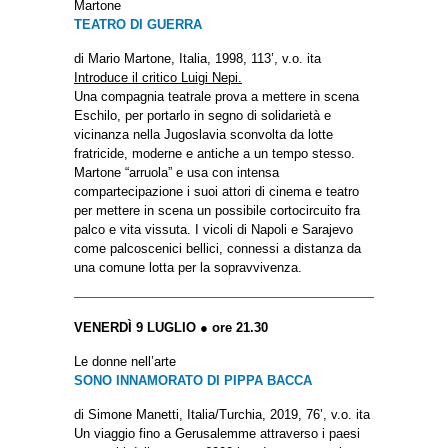
Martone
TEATRO DI GUERRA
di Mario Martone, Italia, 1998, 113’, v.o. ita
Introduce il critico Luigi Nepi.
Una compagnia teatrale prova a mettere in scena
Eschilo, per portarlo in segno di solidarietà e
vicinanza nella Jugoslavia sconvolta da lotte
fratricide, moderne e antiche a un tempo stesso.
Martone “arruola” e usa con intensa
compartecipazione i suoi attori di cinema e teatro
per mettere in scena un possibile cortocircuito fra
palco e vita vissuta. I vicoli di Napoli e Sarajevo
come palcoscenici bellici, connessi a distanza da
una comune lotta per la sopravvivenza.
VENERDÌ 9 LUGLIO ● ore 21.30
Le donne nell’arte
SONO INNAMORATO DI PIPPA BACCA
di Simone Manetti, Italia/Turchia, 2019, 76’, v.o. ita
Un viaggio fino a Gerusalemme attraverso i paesi