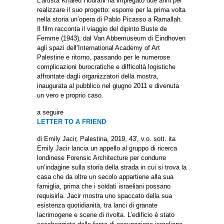
L’artista Khaled Hourani ha impiegato due anni per
realizzare il suo progetto: esporre per la prima volta
nella storia un’opera di Pablo Picasso a Ramallah.
Il film racconta il viaggio del dipinto Buste de
Femme (1943), dal Van Abbemuseum di Eindhoven
agli spazi dell’International Academy of Art
Palestine e ritorno, passando per le numerose
complicazioni burocratiche e difficoltà logistiche
affrontate dagli organizzatori della mostra,
inaugurata al pubblico nel giugno 2011 e divenuta
un vero e proprio caso.
a seguire
LETTER TO A FRIEND
di Emily Jacir, Palestina, 2019, 43′, v.o. sott. ita
Emily Jacir lancia un appello al gruppo di ricerca
londinese Forensic Architecture per condurre
un’indagine sulla storia della strada in cui si trova la
casa che da oltre un secolo appartiene alla sua
famiglia, prima che i soldati israeliani possano
requisirla. Jacir mostra uno spaccato della sua
esistenza quotidianità, tra lanci di granate
lacrimogene e scene di rivolta. L’edificio è stato