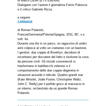
di Marco Luceri (ETS Edizioni)
Dialogano con l’autore il giornalista Fulvio Paloscia
e il critico Gabriele Rizza.
a seguire
CARNAGE
di Roman Polanski,
Francia/Germania/Polonia/Spagna, 2011, 80’, v.o.
sott. ita
Durante una lite in un parco, un ragazzino di undici
anni colpisce al volto un coetaneo con un bastone.
I genitori, due coppie di Brooklyn, decidono di
incontrarsi per discutere del fatto e risolvere la cosa
da persone civili. Gli iniziali convenevoli si
trasformano in battibecchi velenosi e il
comportamento delle due coppie degenera in
situazioni assurde e ridicole. Quattro grandi star
(Kate Winslet, Jodie Foster, Christopher Waltz,
John C. Reilly) per il perfido gioco al massacro in
un interno, orchestrato da un grande Roman
Polanski.