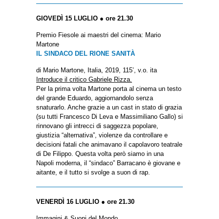
GIOVEDÌ 15 LUGLIO ● ore 21.30
Premio Fiesole ai maestri del cinema: Mario
Martone
IL SINDACO DEL RIONE SANITÀ
di Mario Martone, Italia, 2019, 115’, v.o. ita
Introduce il critico Gabriele Rizza.
Per la prima volta Martone porta al cinema un testo
del grande Eduardo, aggiornandolo senza
snaturarlo. Anche grazie a un cast in stato di grazia
(su tutti Francesco Di Leva e Massimiliano Gallo) si
rinnovano gli intrecci di saggezza popolare,
giustizia “alternativa”, violenze da controllare e
decisioni fatali che animavano il capolavoro teatrale
di De Filippo. Questa volta però siamo in una
Napoli moderna, il “sindaco” Barracano è giovane e
aitante, e il tutto si svolge a suon di rap.
VENERDÌ 16 LUGLIO ● ore 21.30
Immagini & Suoni del Mondo