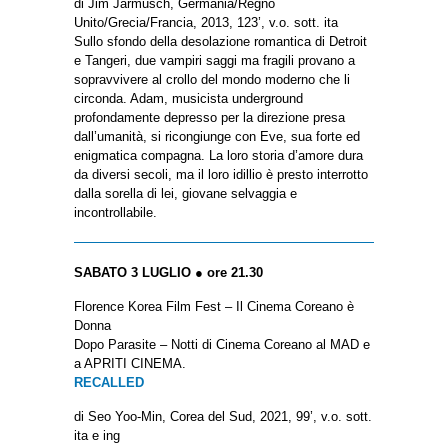
di Jim Jarmusch, Germania/Regno
Unito/Grecia/Francia, 2013, 123’, v.o. sott. ita
Sullo sfondo della desolazione romantica di Detroit
e Tangeri, due vampiri saggi ma fragili provano a
sopravvivere al crollo del mondo moderno che li
circonda. Adam, musicista underground
profondamente depresso per la direzione presa
dall’umanità, si ricongiunge con Eve, sua forte ed
enigmatica compagna. La loro storia d’amore dura
da diversi secoli, ma il loro idillio è presto interrotto
dalla sorella di lei, giovane selvaggia e
incontrollabile.
SABATO 3 LUGLIO ● ore 21.30
Florence Korea Film Fest – Il Cinema Coreano è
Donna
Dopo Parasite – Notti di Cinema Coreano al MAD e
a APRITI CINEMA.
RECALLED
di Seo Yoo-Min, Corea del Sud, 2021, 99’, v.o. sott.
ita e ing