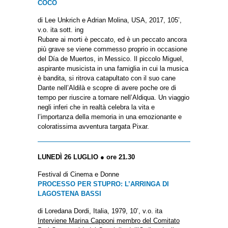
COCO
di Lee Unkrich e Adrian Molina, USA, 2017, 105’,
v.o. ita sott. ing
Rubare ai morti è peccato, ed è un peccato ancora
più grave se viene commesso proprio in occasione
del Día de Muertos, in Messico. Il piccolo Miguel,
aspirante musicista in una famiglia in cui la musica
è bandita, si ritrova catapultato con il suo cane
Dante nell’Aldilà e scopre di avere poche ore di
tempo per riuscire a tornare nell’Aldiqua. Un viaggio
negli inferi che in realtà celebra la vita e
l’importanza della memoria in una emozionante e
coloratissima avventura targata Pixar.
LUNEDÌ 26 LUGLIO ● ore 21.30
Festival di Cinema e Donne
PROCESSO PER STUPRO: L’ARRINGA DI
LAGOSTENA BASSI
di Loredana Dordi, Italia, 1979, 10’, v.o. ita
Interviene Marina Capponi membro del Comitato