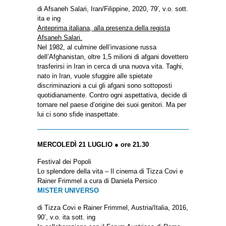
di Afsaneh Salari, Iran/Filippine, 2020, 79′, v.o. sott.
ita e ing
Anteprima italiana, alla presenza della regista
Afsaneh Salari.
Nel 1982, al culmine dell’invasione russa
dell’Afghanistan, oltre 1,5 milioni di afgani dovettero
trasferirsi in Iran in cerca di una nuova vita. Taghi,
nato in Iran, vuole sfuggire alle spietate
discriminazioni a cui gli afgani sono sottoposti
quotidianamente. Contro ogni aspettativa, decide di
tornare nel paese d’origine dei suoi genitori. Ma per
lui ci sono sfide inaspettate.
MERCOLEDÌ 21 LUGLIO ● ore 21.30
Festival dei Popoli
Lo splendore della vita – Il cinema di Tizza Covi e
Rainer Frimmel a cura di Daniela Persico
MISTER UNIVERSO
di Tizza Covi e Rainer Frimmel, Austria/Italia, 2016,
90’, v.o. ita sott. ing