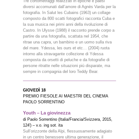
Tre cortometraggi realizzati in epoche e paesi
diversi accomunati dall’amore di Agnès Varda per la
fotografia. In Salut les Cubains (1963) un collage
composto da 800 scatti fotografici racconta Cuba e
la sua musica nei primi anni della rivoluzione di
Castro. In Ulysse (1988) il racconto prende corpo a
partire da una fotografia, scattata nel 1954, che
ritrae una capra, un bambino e un uomo sulla riva
del mare. Ydessa, les ours et etc… (2004) ruota
intorno alla stravagante collezione di Ydessa
composta da orsetti di peluche e da fotografie di
persone ritratte nelle situazioni più disparate, ma
sempre in compagnia del loro Teddy Bear.
GIOVEDÌ 18
PREMIO FIESOLE AI MAESTRI DEL CINEMA
PAOLO SORRENTINO
Youth – La giovinezza
di Paolo Sorrentino (Italia/Francia/Svizzera, 2015,
124′) – v.o. ing sot. ita
Sull’orizzonte della Alpi, flessuosamente adagiato
in un centro benessere ultima generazione, il