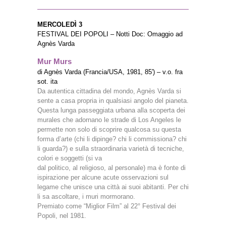
MERCOLEDÌ 3
FESTIVAL DEI POPOLI – Notti Doc: Omaggio ad
Agnès Varda
Mur Murs
di Agnès Varda (Francia/USA, 1981, 85′) – v.o. fra
sot. ita
Da autentica cittadina del mondo, Agnès Varda si
sente a casa propria in qualsiasi angolo del pianeta.
Questa lunga passeggiata urbana alla scoperta dei
murales che adornano le strade di Los Angeles le
permette non solo di scoprire qualcosa su questa
forma d’arte (chi li dipinge? chi li commissiona? chi
li guarda?) e sulla straordinaria varietà di tecniche,
colori e soggetti (si va
dal politico, al religioso, al personale) ma è fonte di
ispirazione per alcune acute osservazioni sul
legame che unisce una città ai suoi abitanti. Per chi
li sa ascoltare, i muri mormorano.
Premiato come “Miglior Film” al 22° Festival dei
Popoli, nel 1981.