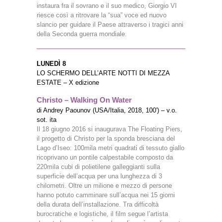
instaura fra il sovrano e il suo medico, Giorgio VI
riesce così a ritrovare la “sua” voce ed nuovo
slancio per guidare il Paese attraverso i tragici anni
della Seconda guerra mondiale.
LUNEDÌ 8
LO SCHERMO DELL’ARTE NOTTI DI MEZZA
ESTATE – X edizione
Christo – Walking On Water
di Andrey Paounov (USA/Italia, 2018, 100′) – v.o.
sot. ita
Il 18 giugno 2016 si inaugurava The Floating Piers,
il progetto di Christo per la sponda bresciana del
Lago d’Iseo: 100mila metri quadrati di tessuto giallo
ricoprivano un pontile calpestabile composto da
220mila cubi di polietilene galleggianti sulla
superficie dell’acqua per una lunghezza di 3
chilometri. Oltre un milione e mezzo di persone
hanno potuto camminare sull’acqua nei 15 giorni
della durata dell’installazione. Tra difficoltà
burocratiche e logistiche, il film segue l’artista