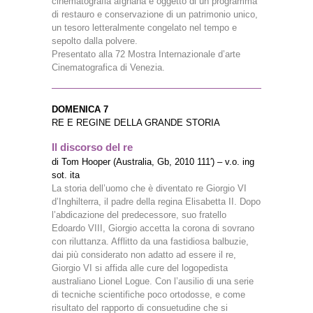
cinematografia afghana è oggetto di un programma
di restauro e conservazione di un patrimonio unico,
un tesoro letteralmente congelato nel tempo e
sepolto dalla polvere.
Presentato alla 72 Mostra Internazionale d’arte
Cinematografica di Venezia.
DOMENICA 7
RE E REGINE DELLA GRANDE STORIA
Il discorso del re
di Tom Hooper (Australia, Gb, 2010 111′) – v.o. ing
sot. ita
La storia dell’uomo che è diventato re Giorgio VI
d’Inghilterra, il padre della regina Elisabetta II. Dopo
l’abdicazione del predecessore, suo fratello
Edoardo VIII, Giorgio accetta la corona di sovrano
con riluttanza. Afflitto da una fastidiosa balbuzie,
dai più considerato non adatto ad essere il re,
Giorgio VI si affida alle cure del logopedista
australiano Lionel Logue. Con l’ausilio di una serie
di tecniche scientifiche poco ortodosse, e come
risultato del rapporto di consuetudine che si