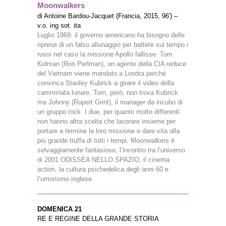
Moonwalkers
di Antoine Bardou-Jacquet (Francia, 2015, 96′) –
v.o. ing sot. ita
Luglio 1969: il governo americano ha bisogno delle
riprese di un falso allunaggio per battere sul tempo i
russi nel caso la missione Apollo fallisse. Tom
Kidman (Ron Perlman), un agente della CIA reduce
del Vietnam viene mandato a Londra perché
convinca Stanley Kubrick a girare il video della
camminata lunare. Tom, però, non trova Kubrick
ma Johnny (Rupert Grint), il manager da incubo di
un gruppo rock. I due, per quanto molto differenti
non hanno altra scelta che lavorare insieme per
portare a termine la loro missione e dare vita alla
più grande truffa di tutti i tempi. Moonwalkers è
selvaggiamente fantasioso, l’incontro tra l’universo
di 2001 ODISSEA NELLO SPAZIO, il cinema
action, la cultura psichedelica degli anni 60 e
l’umorismo inglese.
DOMENICA 21
RE E REGINE DELLA GRANDE STORIA