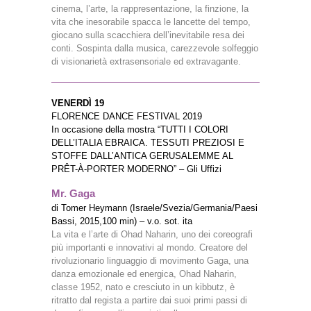
cinema, l’arte, la rappresentazione, la finzione, la
vita che inesorabile spacca le lancette del tempo,
giocano sulla scacchiera dell’inevitabile resa dei
conti. Sospinta dalla musica, carezzevole solfeggio
di visionarietà extrasensoriale ed extravagante.
VENERDÌ 19
FLORENCE DANCE FESTIVAL 2019
In occasione della mostra “TUTTI I COLORI
DELL’ITALIA EBRAICA. TESSUTI PREZIOSI E
STOFFE DALL’ANTICA GERUSALEMME AL
PRÊT-À-PORTER MODERNO” – Gli Uffizi
Mr. Gaga
di Tomer Heymann (Israele/Svezia/Germania/Paesi
Bassi, 2015,100 min) – v.o. sot. ita
La vita e l’arte di Ohad Naharin, uno dei coreografi
più importanti e innovativi al mondo. Creatore del
rivoluzionario linguaggio di movimento Gaga, una
danza emozionale ed energica, Ohad Naharin,
classe 1952, nato e cresciuto in un kibbutz, è
ritratto dal regista a partire dai suoi primi passi di