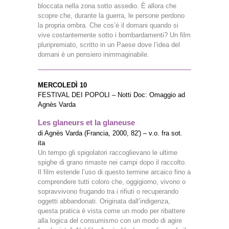
bloccata nella zona sotto assedio. È allora che
scopre che, durante la guerra, le persone perdono
la propria ombra. Che cos’è il domani quando si
vive costantemente sotto i bombardamenti? Un film
pluripremiato, scritto in un Paese dove l’idea del
domani è un pensiero inimmaginabile.
MERCOLEDÌ 10
FESTIVAL DEI POPOLI – Notti Doc: Omaggio ad
Agnès Varda
Les glaneurs et la glaneuse
di Agnès Varda (Francia, 2000, 82′) – v.o. fra sot.
ita
Un tempo gli spigolatori raccoglievano le ultime
spighe di grano rimaste nei campi dopo il raccolto.
Il film estende l’uso di questo termine arcaico fino a
comprendere tutti coloro che, oggigiorno, vivono o
sopravvivono frugando tra i rifiuti o recuperando
oggetti abbandonati. Originata dall’indigenza,
questa pratica è vista come un modo per ribattere
alla logica del consumismo con un modo di agire