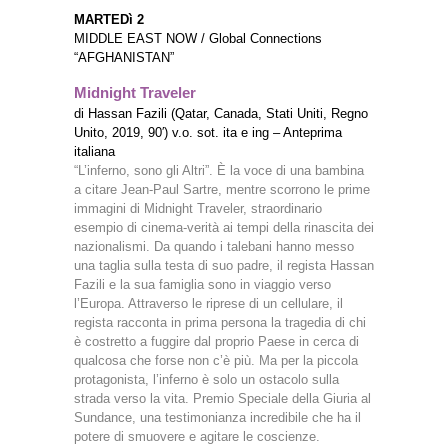
MARTEDì 2
MIDDLE EAST NOW / Global Connections
“AFGHANISTAN”
Midnight Traveler
di Hassan Fazili (Qatar, Canada, Stati Uniti, Regno
Unito, 2019, 90′) v.o. sot. ita e ing – Anteprima
italiana
“L’inferno, sono gli Altri”. È la voce di una bambina
a citare Jean-Paul Sartre, mentre scorrono le prime
immagini di Midnight Traveler, straordinario
esempio di cinema-verità ai tempi della rinascita dei
nazionalismi. Da quando i talebani hanno messo
una taglia sulla testa di suo padre, il regista Hassan
Fazili e la sua famiglia sono in viaggio verso
l’Europa. Attraverso le riprese di un cellulare, il
regista racconta in prima persona la tragedia di chi
è costretto a fuggire dal proprio Paese in cerca di
qualcosa che forse non c’è più. Ma per la piccola
protagonista, l’inferno è solo un ostacolo sulla
strada verso la vita. Premio Speciale della Giuria al
Sundance, una testimonianza incredibile che ha il
potere di smuovere e agitare le coscienze.