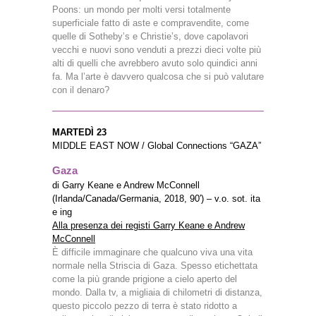
Poons: un mondo per molti versi totalmente
superficiale fatto di aste e compravendite, come
quelle di Sotheby’s e Christie’s, dove capolavori
vecchi e nuovi sono venduti a prezzi dieci volte più
alti di quelli che avrebbero avuto solo quindici anni
fa. Ma l’arte è davvero qualcosa che si può valutare
con il denaro?
MARTEDÌ 23
MIDDLE EAST NOW / Global Connections “GAZA”
Gaza
di Garry Keane e Andrew McConnell
(Irlanda/Canada/Germania, 2018, 90′) – v.o. sot. ita
e ing
Alla presenza dei registi Garry Keane e Andrew
McConnell
È difficile immaginare che qualcuno viva una vita
normale nella Striscia di Gaza. Spesso etichettata
come la più grande prigione a cielo aperto del
mondo. Dalla tv, a migliaia di chilometri di distanza,
questo piccolo pezzo di terra è stato ridotto a