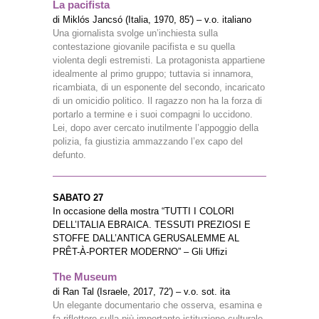
La pacifista
di Miklós Jancsó (Italia, 1970, 85′) – v.o. italiano
Una giornalista svolge un’inchiesta sulla
contestazione giovanile pacifista e su quella
violenta degli estremisti. La protagonista appartiene
idealmente al primo gruppo; tuttavia si innamora,
ricambiata, di un esponente del secondo, incaricato
di un omicidio politico. Il ragazzo non ha la forza di
portarlo a termine e i suoi compagni lo uccidono.
Lei, dopo aver cercato inutilmente l’appoggio della
polizia, fa giustizia ammazzando l’ex capo del
defunto.
SABATO 27
In occasione della mostra “TUTTI I COLORI
DELL’ITALIA EBRAICA. TESSUTI PREZIOSI E
STOFFE DALL’ANTICA GERUSALEMME AL
PRÊT-À-PORTER MODERNO” – Gli Uffizi
The Museum
di Ran Tal (Israele, 2017, 72′) – v.o. sot. ita
Un elegante documentario che osserva, esamina e
fa riflettere sulla più importante istituzione culturale