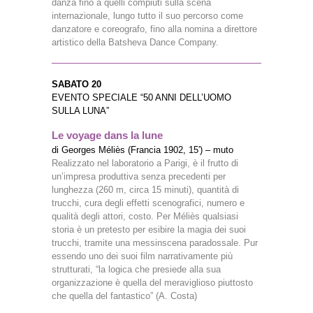
danza fino a quelli compiuti sulla scena
internazionale, lungo tutto il suo percorso come
danzatore e coreografo, fino alla nomina a direttore
artistico della Batsheva Dance Company.
SABATO 20
EVENTO SPECIALE “50 ANNI DELL’UOMO
SULLA LUNA”
Le voyage dans la lune
di Georges Méliès (Francia 1902, 15′) – muto
Realizzato nel laboratorio a Parigi, è il frutto di
un’impresa produttiva senza precedenti per
lunghezza (260 m, circa 15 minuti), quantità di
trucchi, cura degli effetti scenografici, numero e
qualità degli attori, costo. Per Méliès qualsiasi
storia è un pretesto per esibire la magia dei suoi
trucchi, tramite una messinscena paradossale. Pur
essendo uno dei suoi film narrativamente più
strutturati, “la logica che presiede alla sua
organizzazione è quella del meraviglioso piuttosto
che quella del fantastico” (A. Costa)