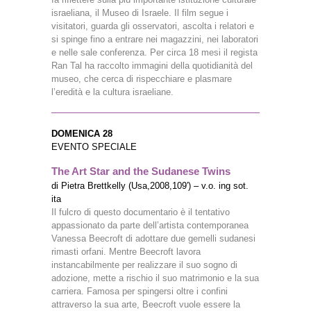
israeliana, il Museo di Israele. Il film segue i
visitatori, guarda gli osservatori, ascolta i relatori e
si spinge fino a entrare nei magazzini, nei laboratori
e nelle sale conferenza. Per circa 18 mesi il regista
Ran Tal ha raccolto immagini della quotidianità del
museo, che cerca di rispecchiare e plasmare
l’eredità e la cultura israeliane.
DOMENICA 28
EVENTO SPECIALE
The Art Star and the Sudanese Twins
di Pietra Brettkelly (Usa,2008,109′) – v.o. ing sot.
ita
Il fulcro di questo documentario è il tentativo
appassionato da parte dell’artista contemporanea
Vanessa Beecroft di adottare due gemelli sudanesi
rimasti orfani. Mentre Beecroft lavora
instancabilmente per realizzare il suo sogno di
adozione, mette a rischio il suo matrimonio e la sua
carriera. Famosa per spingersi oltre i confini
attraverso la sua arte, Beecroft vuole essere la