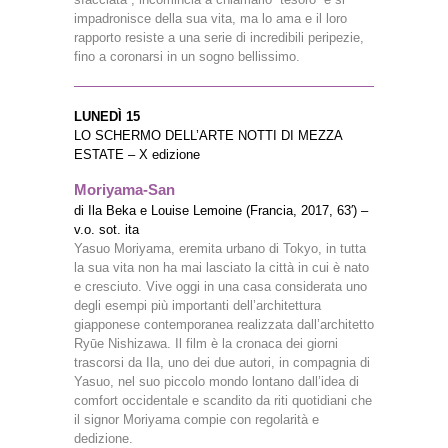
impadronisce della sua vita, ma lo ama e il loro
rapporto resiste a una serie di incredibili peripezie,
fino a coronarsi in un sogno bellissimo.
LUNEDÌ 15
LO SCHERMO DELL’ARTE NOTTI DI MEZZA
ESTATE – X edizione
Moriyama-San
di Ila Beka e Louise Lemoine (Francia, 2017, 63′) –
v.o. sot. ita
Yasuo Moriyama, eremita urbano di Tokyo, in tutta
la sua vita non ha mai lasciato la città in cui è nato
e cresciuto. Vive oggi in una casa considerata uno
degli esempi più importanti dell’architettura
giapponese contemporanea realizzata dall’architetto
Ryūe Nishizawa. Il film è la cronaca dei giorni
trascorsi da Ila, uno dei due autori, in compagnia di
Yasuo, nel suo piccolo mondo lontano dall’idea di
comfort occidentale e scandito da riti quotidiani che
il signor Moriyama compie con regolarità e
dedizione.