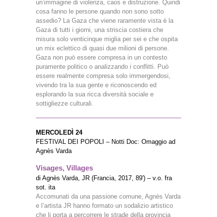
un’immagine di violenza, caos e distruzione. Quindi
cosa fanno le persone quando non sono sotto
assedio? La Gaza che viene raramente vista è la
Gaza di tutti i giorni, una striscia costiera che
misura solo venticinque miglia per sei e che ospita
un mix eclettico di quasi due milioni di persone.
Gaza non può essere compresa in un contesto
puramente politico o analizzando i conflitti. Può
essere realmente compresa solo immergendosi,
vivendo tra la sua gente e riconoscendo ed
esplorando la sua ricca diversità sociale e
sottigliezze culturali.
MERCOLEDÌ 24
FESTIVAL DEI POPOLI – Notti Doc: Omaggio ad
Agnès Varda
Visages, Villages
di Agnès Varda, JR (Francia, 2017, 89′) – v.o. fra
sot. ita
Accomunati da una passione comune, Agnès Varda
e l’artista JR hanno formato un sodalizio artistico
che li porta a percorrere le strade della provincia