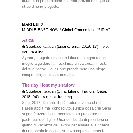
durante la preparazione e la realizzazione di questo
straordinario progetto.
MARTEDÌ 9
MIDDLE EAST NOW / Global Connections “SIRIA”
Aziza
di Soudade Kaadan (Libano, Siria, 2019, 12′) – v.o.
sot. ita e ing
Ayman, rifugiato siriano in Libano, insegna a sua
moglie a guidare la macchina, unica cosa rimasta
dal suo paese. La lezione prende però una piega
inaspettata, di follia e nostalgia.
The day I lost my shadow
di Soudade Kaadan (Siria, Libano, Francia, Qatar,
2018, 94′) – v.o. sot. ita e ing
Siria, 2012. Durante il più freddo inverno che il
Paese abbia mai conosciuto, l’unica cosa che Sana
sogna è avere il gas necessario a preparare un
pasto per suo figlio. Quando decide di prendersi un
giorno di vacanza dal lavoro per andare alla ricerca
di una bombola di gas, si trova improvvisamente