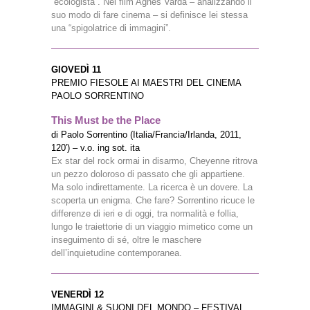
“ecologista”. Nel film Agnès Varda – analizzando il
suo modo di fare cinema – si definisce lei stessa
una “spigolatrice di immagini”.
GIOVEDÌ 11
PREMIO FIESOLE AI MAESTRI DEL CINEMA
PAOLO SORRENTINO
This Must be the Place
di Paolo Sorrentino (Italia/Francia/Irlanda, 2011,
120′) – v.o. ing sot. ita
Ex star del rock ormai in disarmo, Cheyenne ritrova
un pezzo doloroso di passato che gli appartiene.
Ma solo indirettamente. La ricerca è un dovere. La
scoperta un enigma. Che fare? Sorrentino ricuce le
differenze di ieri e di oggi, tra normalità e follia,
lungo le traiettorie di un viaggio mimetico come un
inseguimento di sé, oltre le maschere
dell’inquietudine contemporanea.
VENERDÌ 12
IMMAGINI & SUONI DEL MONDO – FESTIVAL