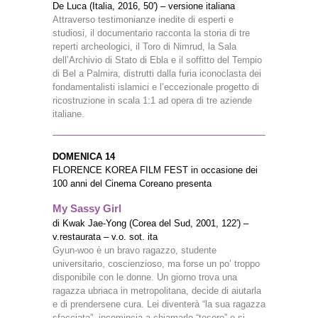
De Luca (Italia, 2016, 50′) – versione italiana
Attraverso testimonianze inedite di esperti e
studiosi, il documentario racconta la storia di tre
reperti archeologici, il Toro di Nimrud, la Sala
dell’Archivio di Stato di Ebla e il soffitto del Tempio
di Bel a Palmira, distrutti dalla furia iconoclasta dei
fondamentalisti islamici e l’eccezionale progetto di
ricostruzione in scala 1:1 ad opera di tre aziende
italiane.
DOMENICA 14
FLORENCE KOREA FILM FEST in occasione dei
100 anni del Cinema Coreano presenta
My Sassy Girl
di Kwak Jae-Yong (Corea del Sud, 2001, 122′) –
v.restaurata – v.o. sot. ita
Gyun-woo è un bravo ragazzo, studente
universitario, coscienzioso, ma forse un po’ troppo
disponibile con le donne. Un giorno trova una
ragazza ubriaca in metropolitana, decide di aiutarla
e di prendersene cura. Lei diventerà “la sua ragazza
sfacciata”, incomincia a chiamarlo “tesoro” e si