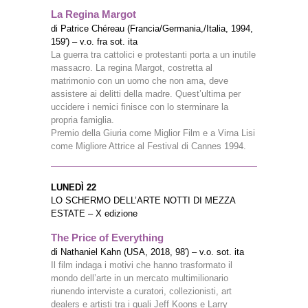
La Regina Margot
di Patrice Chéreau (Francia/Germania,/Italia, 1994,
159′) – v.o. fra sot. ita
La guerra tra cattolici e protestanti porta a un inutile
massacro. La regina Margot, costretta al
matrimonio con un uomo che non ama, deve
assistere ai delitti della madre. Quest’ultima per
uccidere i nemici finisce con lo sterminare la
propria famiglia.
Premio della Giuria come Miglior Film e a Virna Lisi
come Migliore Attrice al Festival di Cannes 1994.
LUNEDÌ 22
LO SCHERMO DELL’ARTE NOTTI DI MEZZA
ESTATE – X edizione
The Price of Everything
di Nathaniel Kahn (USA, 2018, 98′) – v.o. sot. ita
Il film indaga i motivi che hanno trasformato il
mondo dell’arte in un mercato multimilionario
riunendo interviste a curatori, collezionisti, art
dealers e artisti tra i quali Jeff Koons e Larry