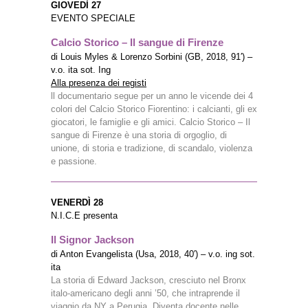
GIOVEDÌ 27
EVENTO SPECIALE
Calcio Storico – Il sangue di Firenze
di Louis Myles & Lorenzo Sorbini (GB, 2018, 91′) –
v.o. ita sot. Ing
Alla presenza dei registi
ll documentario segue per un anno le vicende dei 4
colori del Calcio Storico Fiorentino: i calcianti, gli ex
giocatori, le famiglie e gli amici. Calcio Storico – Il
sangue di Firenze è una storia di orgoglio, di
unione, di storia e tradizione, di scandalo, violenza
e passione.
VENERDÌ 28
N.I.C.E presenta
Il Signor Jackson
di Anton Evangelista (Usa, 2018, 40′) – v.o. ing sot.
ita
La storia di Edward Jackson, cresciuto nel Bronx
italo-americano degli anni ’50, che intraprende il
viaggio da NY a Perugia. Diventa docente nelle