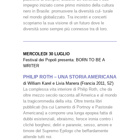
impegno iniziato come primo ministro della cultura
nero in Brasile: promuovere la diversità cul- turale
nel mondo globalizzato. Tra incontri e concerti
scopriamo la sua visione di un futuro dove le
diversità sono sempre più connesse tra di loro.
MERCOLEDI 30 LUGLIO
Festival dei Popoli presenta: BORN TO BE A
WRITER
PHILIP ROTH – UNA STORIA AMERICANA
di William Karel e Livia Manera (Francia 2011, 52′)
La complessa vita interiore di Philip Roth, che da
oltre mezzo secolo racconta all’America e al mondo
la tragicommedia della vita. Oltre trenta libri
pubblicati (tra cui Lamento di Portnoy e Pastorale
Americana) a comporre una lunga epopea fatta di
dubbi esistenziali, ebraismo, feroce ironia contro i
cliché borghesi, deliri e paranoie, sesso, amore e
timore del Supremo Epilogo che beffardamente
attende tutti noi.