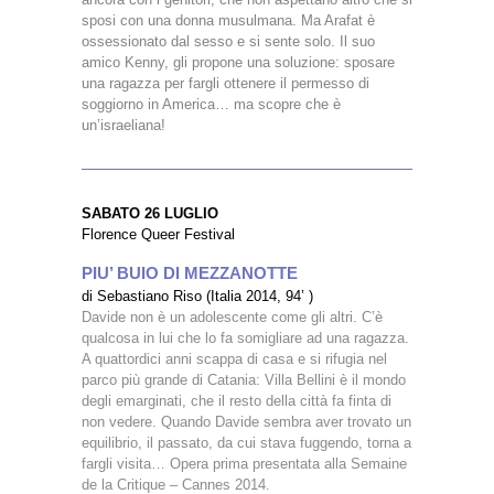
sposi con una donna musulmana. Ma Arafat è
ossessionato dal sesso e si sente solo. Il suo
amico Kenny, gli propone una soluzione: sposare
una ragazza per fargli ottenere il permesso di
soggiorno in America… ma scopre che è
un’israeliana!
SABATO 26 LUGLIO
Florence Queer Festival
PIU’ BUIO DI MEZZANOTTE
di Sebastiano Riso (Italia 2014, 94’ )
Davide non è un adolescente come gli altri. C’è
qualcosa in lui che lo fa somigliare ad una ragazza.
A quattordici anni scappa di casa e si rifugia nel
parco più grande di Catania: Villa Bellini è il mondo
degli emarginati, che il resto della città fa finta di
non vedere. Quando Davide sembra aver trovato un
equilibrio, il passato, da cui stava fuggendo, torna a
fargli visita… Opera prima presentata alla Semaine
de la Critique – Cannes 2014.