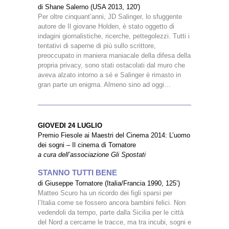
di Shane Salerno (USA 2013, 120′)
Per oltre cinquant’anni, JD Salinger, lo sfuggente
autore de Il giovane Holden, è stato oggetto di
indagini giornalistiche, ricerche, pettegolezzi. Tutti i
tentativi di saperne di più sullo scrittore,
preoccupato in maniera maniacale della difesa della
propria privacy, sono stati ostacolati dal muro che
aveva alzato intorno a sé e Salinger è rimasto in
gran parte un enigma. Almeno sino ad oggi…
GIOVEDI 24 LUGLIO
Premio Fiesole ai Maestri del Cinema 2014: L’uomo
dei sogni – Il cinema di Tornatore
a cura dell’associazione Gli Spostati
STANNO TUTTI BENE
di Giuseppe Tornatore (Italia/Francia 1990, 125’)
Matteo Scuro ha un ricordo dei figli sparsi per
l’Italia come se fossero ancora bambini felici. Non
vedendoli da tempo, parte dalla Sicilia per le città
del Nord a cercarne le tracce, ma tra incubi, sogni e