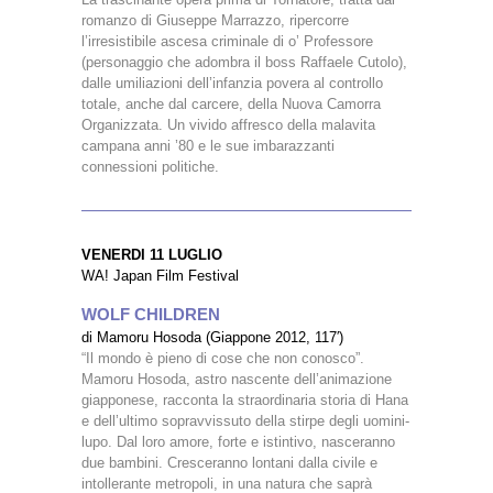
romanzo di Giuseppe Marrazzo, ripercorre
l’irresistibile ascesa criminale di o’ Professore
(personaggio che adombra il boss Raffaele Cutolo),
dalle umiliazioni dell’infanzia povera al controllo
totale, anche dal carcere, della Nuova Camorra
Organizzata. Un vivido affresco della malavita
campana anni ’80 e le sue imbarazzanti
connessioni politiche.
VENERDI 11 LUGLIO
WA! Japan Film Festival
WOLF CHILDREN
di Mamoru Hosoda (Giappone 2012, 117′)
“Il mondo è pieno di cose che non conosco”.
Mamoru Hosoda, astro nascente dell’animazione
giapponese, racconta la straordinaria storia di Hana
e dell’ultimo sopravvissuto della stirpe degli uomini-
lupo. Dal loro amore, forte e istintivo, nasceranno
due bambini. Cresceranno lontani dalla civile e
intollerante metropoli, in una natura che saprà