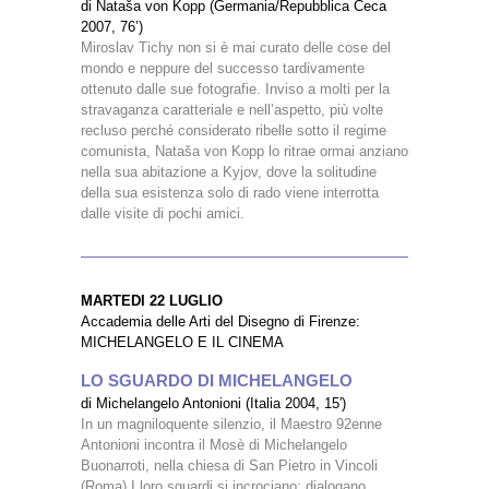
di Nataša von Kopp (Germania/Repubblica Ceca
2007, 76’)
Miroslav Tichy non si è mai curato delle cose del
mondo e neppure del successo tardivamente
ottenuto dalle sue fotografie. Inviso a molti per la
stravaganza caratteriale e nell’aspetto, più volte
recluso perché considerato ribelle sotto il regime
comunista, Nataša von Kopp lo ritrae ormai anziano
nella sua abitazione a Kyjov, dove la solitudine
della sua esistenza solo di rado viene interrotta
dalle visite di pochi amici.
MARTEDI 22 LUGLIO
Accademia delle Arti del Disegno di Firenze:
MICHELANGELO E IL CINEMA
LO SGUARDO DI MICHELANGELO
di Michelangelo Antonioni (Italia 2004, 15′)
In un magniloquente silenzio, il Maestro 92enne
Antonioni incontra il Mosè di Michelangelo
Buonarroti, nella chiesa di San Pietro in Vincoli
(Roma).I loro sguardi si incrociano: dialogano