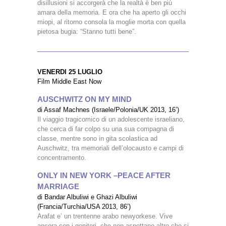
disillusioni si accorgerà che la realtà è ben più
amara della memoria. E ora che ha aperto gli occhi
miopi, al ritorno consola la moglie morta con quella
pietosa bugia: “Stanno tutti bene”.
VENERDI 25 LUGLIO
Film Middle East Now
AUSCHWITZ ON MY MIND
di Assaf Machnes (Israele/Polonia/UK 2013, 16’)
Il viaggio tragicomico di un adolescente israeliano,
che cerca di far colpo su una sua compagna di
classe, mentre sono in gita scolastica ad
Auschwitz, tra memoriali dell’olocausto e campi di
concentramento.
ONLY IN NEW YORK –PEACE AFTER
MARRIAGE
di Bandar Albuliwi e Ghazi Albuliwi
(Francia/Turchia/USA 2013, 86’)
Arafat e’ un trentenne arabo newyorkese. Vive
ancora con i genitori, che non aspettano altro che si