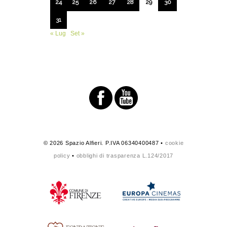
24
25
26
27
28
29
30
31
« Lug
Set »
© 2026 Spazio Alfieri. P.IVA 06340400487 •
cookie
policy
•
obblighi di trasparenza L.124/2017