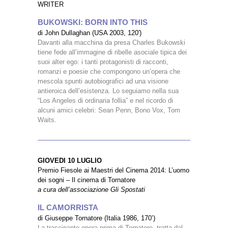
WRITER
BUKOWSKI: BORN INTO THIS
di John Dullaghan (USA 2003, 120′)
Davanti alla macchina da presa Charles Bukowski
tiene fede all’immagine di ribelle asociale tipica dei
suoi alter ego: i tanti protagonisti di racconti,
romanzi e poesie che compongono un’opera che
mescola spunti autobiografici ad una visione
antieroica dell’esistenza. Lo seguiamo nella sua
“Los Angeles di ordinaria follia” e nel ricordo di
alcuni amici celebri: Sean Penn, Bono Vox, Tom
Waits.
GIOVEDI 10 LUGLIO
Premio Fiesole ai Maestri del Cinema 2014: L’uomo
dei sogni – Il cinema di Tornatore
a cura dell’associazione Gli Spostati
IL CAMORRISTA
di Giuseppe Tornatore (Italia 1986, 170’)
La trascinante opera prima di Tornatore, tratta dal