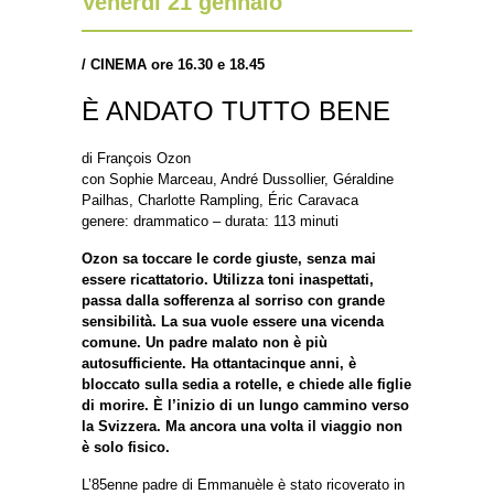
Venerdì 21 gennaio
/
CINEMA ore 16.30 e 18.45
È ANDATO TUTTO BENE
di François Ozon
con Sophie Marceau, André Dussollier, Géraldine
Pailhas, Charlotte Rampling, Éric Caravaca
genere: drammatico – durata: 113 minuti
Ozon sa toccare le corde giuste, senza mai
essere ricattatorio. Utilizza toni inaspettati,
passa dalla sofferenza al sorriso con grande
sensibilità. La sua vuole essere una vicenda
comune. Un padre malato non è più
autosufficiente. Ha ottantacinque anni, è
bloccato sulla sedia a rotelle, e chiede alle figlie
di morire. È l’inizio di un lungo cammino verso
la Svizzera. Ma ancora una volta il viaggio non
è solo fisico.
L’85enne padre di Emmanuèle è stato ricoverato in