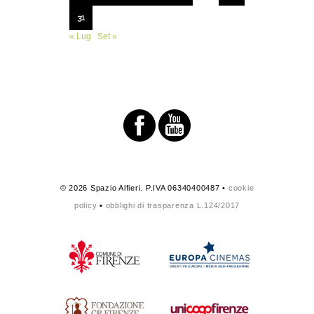
31
« Lug
Set »
© 2026 Spazio Alfieri. P.IVA 06340400487 •
cookie
policy
•
obblighi di trasparenza L.124/2017