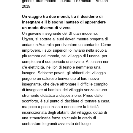
genere: drammatico – durata: 110 minuti – Bhutan
2019
Un viaggio tra due mondi, tra il desiderio di
insegnare e il bisogno inatteso di apprendere
un modo diverso di vivere.
Un giovane insegnante del Bhutan moderno,
Ugyen, si sottrae ai suoi doveri mentre progetta di
andare in Australia per diventare un cantante. Come
rimprovero, i suoi superiori lo inviano nella scuola
più remota del mondo, nel villaggio di Lunana, per
completare il suo periodo di servizio. A Lunana non
c’è elettricità, né libri di testo e nemmeno una
lavagna. Sebbene poveri, gli abitanti del villaggio
porgono un caloroso benvenuto al loro nuovo
insegnante, che deve affrontare il difficile compito
di insegnare ai bambini del villaggio senza alcuno
strumento didattico a disposizione. Preso dallo
sconforto, è sul punto di decidere di tornare a casa,
ma poco a poco inizia a conoscere la felicità
incondizionata degli abitanti del villaggio, dotati di
una straordinaria forza spirituale in grado di
contrastare le grandi avversità del luogo.