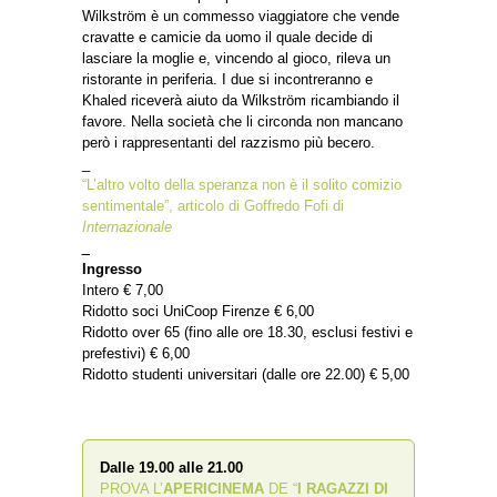
Wilkström è un commesso viaggiatore che vende
cravatte e camicie da uomo il quale decide di
lasciare la moglie e, vincendo al gioco, rileva un
ristorante in periferia. I due si incontreranno e
Khaled riceverà aiuto da Wilkström ricambiando il
favore. Nella società che li circonda non mancano
però i rappresentanti del razzismo più becero.
_
“L’altro volto della speranza non è il solito comizio
sentimentale”, articolo di Goffredo Fofi di
Internazionale
_
Ingresso
Intero € 7,00
Ridotto soci UniCoop Firenze € 6,00
Ridotto over 65 (fino alle ore 18.30, esclusi festivi e
prefestivi) € 6,00
Ridotto studenti universitari (dalle ore 22.00) € 5,00
Dalle 19.00 alle 21.00
PROVA L’
APERICINEMA
DE “
I RAGAZZI DI