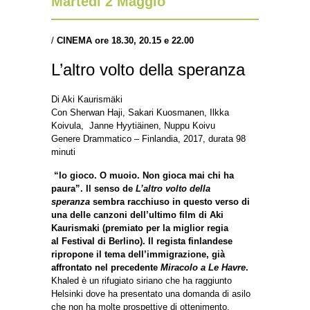
Martedì 2 Maggio
/
CINEMA ore 18.30, 20.15 e 22.00
L’altro volto della speranza
Di Aki Kaurismäki
Con Sherwan Haji, Sakari Kuosmanen, Ilkka
Koivula, Janne Hyytiäinen, Nuppu Koivu
Genere Drammatico – Finlandia, 2017, durata 98
minuti
“Io gioco. O muoio. Non gioca mai chi ha
paura”. Il senso de
L’altro volto della
speranza
sembra racchiuso in questo verso di
una delle canzoni dell’ultimo film di Aki
Kaurismaki (premiato per la miglior regia
al Festival di Berlino). Il regista finlandese
ripropone il tema dell’immigrazione, già
affrontato nel precedente
Miracolo a Le Havre
.
Khaled è un rifugiato siriano che ha raggiunto
Helsinki dove ha presentato una domanda di asilo
che non ha molte prospettive di ottenimento.