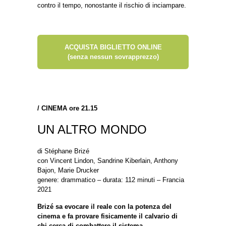
contro il tempo, nonostante il rischio di inciampare.
ACQUISTA BIGLIETTO ONLINE
(senza nessun sovrapprezzo)
/
CINEMA ore 21.15
UN ALTRO MONDO
di Stéphane Brizé
con Vincent Lindon, Sandrine Kiberlain, Anthony
Bajon, Marie Drucker
genere: drammatico – durata: 112 minuti – Francia
2021
Brizé sa evocare il reale con la potenza del
cinema e fa provare fisicamente il calvario di
chi cerca di combattere il sistema.