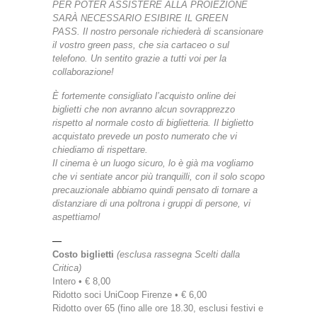
PER POTER ASSISTERE ALLA PROIEZIONE
SARÀ NECESSARIO ESIBIRE IL GREEN
PASS.
Il nostro personale richiederà di scansionare
il vostro green pass, che sia cartaceo o sul
telefono.
Un sentito grazie a tutti voi per la
collaborazione!
È fortemente consigliato l’acquisto online dei
biglietti che non avranno alcun sovrapprezzo
rispetto al normale costo di biglietteria. Il biglietto
acquistato prevede un posto numerato che vi
chiediamo di rispettare.
Il cinema è un luogo sicuro, lo è già ma vogliamo
che vi sentiate ancor più tranquilli, con il solo scopo
precauzionale abbiamo quindi pensato di tornare a
distanziare di una poltrona i gruppi di persone, vi
aspettiamo!
—
Costo biglietti
(esclusa rassegna Scelti dalla
Critica)
Intero • € 8,00
Ridotto soci UniCoop Firenze • € 6,00
Ridotto over 65 (fino alle ore 18.30, esclusi festivi e