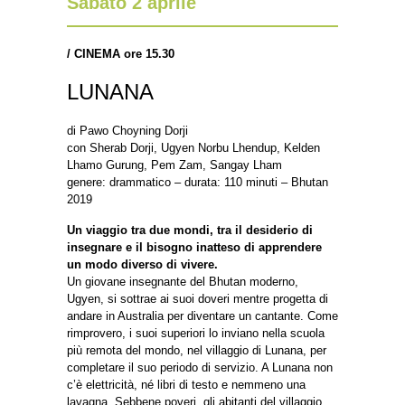
Sabato 2 aprile
/
CINEMA ore 15.30
LUNANA
di Pawo Choyning Dorji
con Sherab Dorji, Ugyen Norbu Lhendup, Kelden
Lhamo Gurung, Pem Zam, Sangay Lham
genere: drammatico – durata: 110 minuti – Bhutan
2019
Un viaggio tra due mondi, tra il desiderio di
insegnare e il bisogno inatteso di apprendere
un modo diverso di vivere.
Un giovane insegnante del Bhutan moderno,
Ugyen, si sottrae ai suoi doveri mentre progetta di
andare in Australia per diventare un cantante. Come
rimprovero, i suoi superiori lo inviano nella scuola
più remota del mondo, nel villaggio di Lunana, per
completare il suo periodo di servizio. A Lunana non
c’è elettricità, né libri di testo e nemmeno una
lavagna. Sebbene poveri, gli abitanti del villaggio