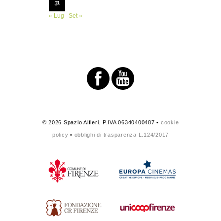
31
« Lug
Set »
© 2026 Spazio Alfieri. P.IVA 06340400487 •
cookie
policy
•
obblighi di trasparenza L.124/2017