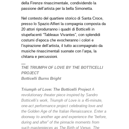
della Firenze rinascimentale, condividendo la
passione dell’artista per la bella Simonetta.
Nel contesto del quartiere storico di Santa Croce,
presso lo Spazio Alfieri la compagnia composta da
20 attori riprodurranno i quadri di Botticelli in
stupefacenti “Tableaux Vivantes”, con splendidi
costumi d’epoca che evocheranno i colori e
l’ispirazione dell’artista, il tutto accompagnato da
musiche rinascimentali suonate con l’arpa, la
chitarra e percussioni.
__
THE TRIUMPH OF LOVE BY THE BOTTICELLI
PROJECT
Botticelli Burns Bright
Triumph of Love: The Botticelli Project
A
revolutionary theater piece inspired by Sandro
Botticelli’s work, Triumph of Love is a 45-minute,
one-act performance project celebrating love and
the Golden Age of the Italian Renaissance. Enter a
doorway to another age and experience the “before,
during and after” of the pinnacle moments from
such masterpieces as The Birth of Venus, The