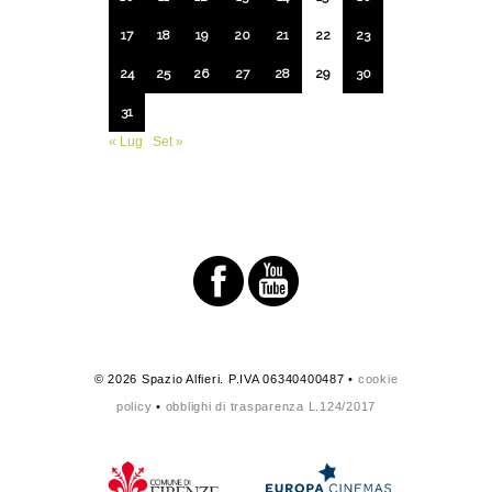
17
18
19
20
21
22
23
24
25
26
27
28
29
30
31
« Lug
Set »
© 2026 Spazio Alfieri. P.IVA 06340400487 •
cookie
policy
•
obblighi di trasparenza L.124/2017