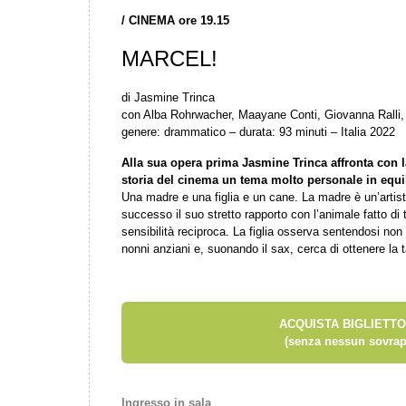
/
CINEMA ore 19.15
MARCEL!
di Jasmine Trinca
con Alba Rohrwacher, Maayane Conti, Giovanna Ralli, 
genere: drammatico – durata: 93 minuti – Italia 2022
Alla sua opera prima Jasmine Trinca affronta con 
storia del cinema un tema molto personale in equili
Una madre e una figlia e un cane. La madre è un’artis
successo il suo stretto rapporto con l’animale fatto di 
sensibilità reciproca. La figlia osserva sentendosi non 
nonni anziani e, suonando il sax, cerca di ottenere l
ACQUISTA BIGLIETTO
(senza nessun sovrap
Ingresso in sala