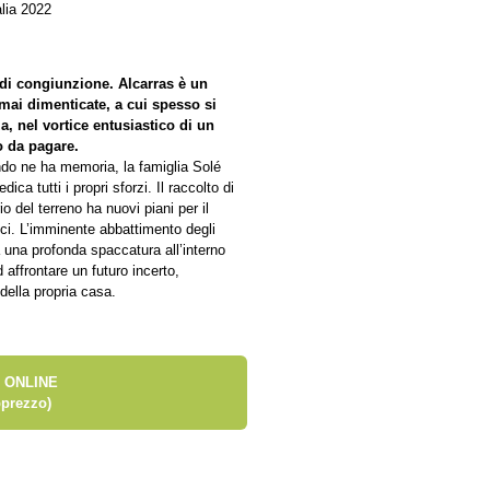
lia 2022
 di congiunzione. Alcarras è un
ormai dimenticate, a cui spesso si
, nel vortice entusiastico di un
o da pagare.
ndo ne ha memoria, la famiglia Solé
ica tutti i propri sforzi. Il raccolto di
io del terreno ha nuovi piani per il
aici. L’imminente abbattimento degli
ca una profonda spaccatura all’interno
 affrontare un futuro incerto,
della propria casa.
 ONLINE
prezzo)