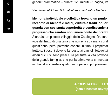
genere: drammatico – durata: 120 minuti – Spagna, Ita
9
Vincitore dell’Orso d’Oro all’ultimo Festival di Berlino
16
Memoria individuale e collettiva trovano un punto
23
racconto di identità e radici, cultura e tradizioni 
guarda con sostenuta superiorità o condiscendenza
30
progresso che sembra non tenere conto del prezz
Alcarràs, un piccolo villaggio della Catalogna. Da qua
vive del frutto di una terra che non è la sua ma a cui ded
quest’anno, però, potrebbe essere l’ultimo: il proprietar
frutteto, i peschi devono far posto ai pannelli fotovolt
alberi di cui si sono presi cura per tutta la vita provo
della grande famiglia, che per la prima volta si trova ad
rischiando di perdere qualcosa di persino più prezioso 
ACQUISTA BIGLIETTO
(senza nessun sovrap