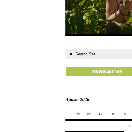
Agosto 2026
L
M
M
G
V
S
1