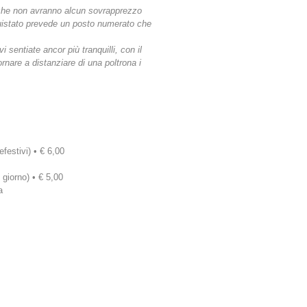
ti che non avranno alcun sovrapprezzo
acquistato prevede un posto numerato che
 sentiate ancor più tranquilli, con il
nare a distanziare di una poltrona i
efestivi) • € 6,00
 giorno) • € 5,00
a