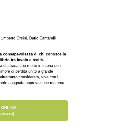
Umberto Orsini, Dario Cantarelli
la consapevolezza di chi conosce la
brio tra favola e realtà.
ta di strada che mette in scena con
timore di perdita unito a grande
altrettanto considerata, vive con i
a tanto agognata approvazione materna.
 ONLINE
prezzo)