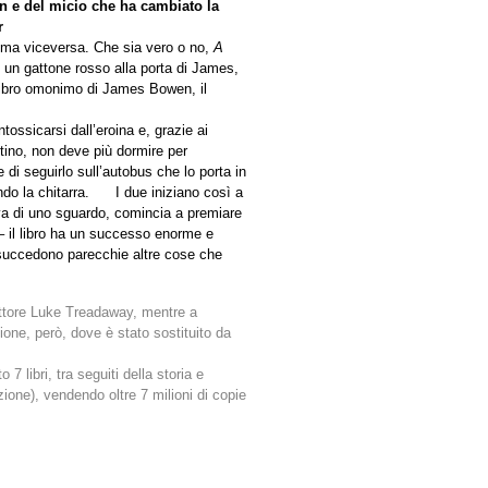
n e del micio che ha cambiato la
r
, ma viceversa. Che sia vero o no,
A
di un gattone rosso alla porta di James,
l libro omonimo di James Bowen, il
ossicarsi dall’eroina e, grazie ai
tino, non deve più dormire per
e di seguirlo sull’autobus che lo porta in
do la chitarra. I due iniziano così a
va di uno sguardo, comincia a premiare
– il libro ha un successo enorme e
o succedono parecchie altre cose che
l’attore Luke Treadaway, mentre a
zione, però, dove è stato sostituito da
 libri, tra seguiti della storia e
zione), vendendo oltre 7 milioni di copie