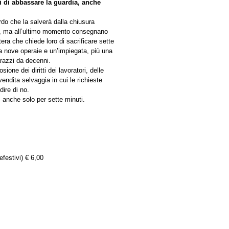
i di abbassare la guardia, anche
ordo che la salverà dalla chiusura
re, ma all’ultimo momento consegnano
tera che chiede loro di sacrificare sette
 da nove operaie e un’impiegata, più una
razzi da decenni.
osione dei diritti dei lavoratori, delle
endita selvaggia in cui le richieste
dire di no.
, anche solo per sette minuti.
efestivi) € 6,00