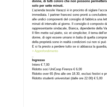
donne, di tutti coloro che non possono permetters
solo per sette minuti.
L’azienda tessile Varazzi è in procinto di siglare l’acc
immediata. I partner francesi sono pronti a conclude
alle undici componenti del consiglio di fabbrica una let
minuti di intervallo al giorno. Il consiglio è composto
rappresentante sindacale, Bianca, dipendente della Va
Il film mette sul piatto, sic et simpliciter, il tema dell’er
donne, di ogni essere umano in balia di quella comprav
della proprietà sono in realtà condizioni cui non si può 
E si fa presto a perdere tutto se si abbassa la guardia
> Approfondimento
_
Ingresso
Intero € 7,00
Ridotto soci UniCoop Firenze € 6,00
Ridotto over 65 (fino alle ore 18.30, esclusi festivi e pr
Ridotto studenti universitari (dalle ore 22.00) € 5,00