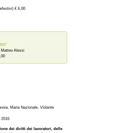
efestivi) € 6,00
RIO
”
a Matteo Alessi
,00
nnoia, Maria Nazionale, Violante
a 2016
one dei diritti dei lavoratori, delle