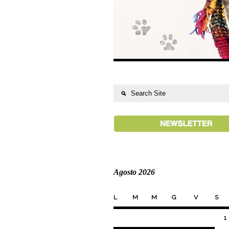
Agosto 2026
L
M
M
G
V
S
1