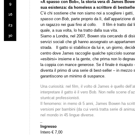
«A spasso con Bob», la storia vera di James Bowe
9
sua esistenza: da homeless a scrittore di bestselle
C’è chi sostiene che non siamo noi a scegliere i gatti
16
spasso con Bob
, parte proprio da lì, dall’apparizione 
un ragazzo nei guai fino al collo. Il film è tratto da
23
quale, a sua volta, lo ha tratto dalla sua vita.
30
Siamo a Londra, nel 2007, Bowen sta cercando di disint
servizi sociali che gli hanno assegnato un appartamen
strada. Il gatto si stabilisce da lui e, un giorno, decid
centro dove James raccoglie qualche spicciolo suonan
«esibirsi» insieme e la gente, che prima non lo degna
la coppia con mance generose. Se il finale è risaputo 
diventa il primo di una serie di best-seller – in mezz
garantiscono un minimo di suspance.
Una curiosità: nel film, il volto di James è quello del
interpretare il gatto è il vero Bob. Non nelle scene d’a
stuntcat professionisti.
Il fenomeno:
in meno di 5 anni, James Bowen ha scritto 7
versioni per bambini (da cui verrà tratta serie di anima
nel mondo in 45 lingue diverse.
_
Ingresso
Intero € 7,00