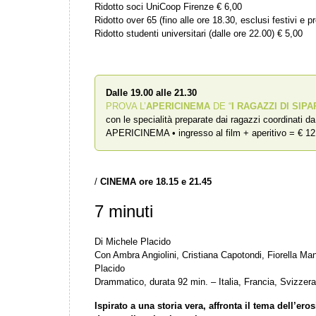
Ridotto soci UniCoop Firenze € 6,00
Ridotto over 65 (fino alle ore 18.30, esclusi festivi e pr
Ridotto studenti universitari (dalle ore 22.00) € 5,00
Dalle 19.00 alle 21.30
PROVA L’
APERICINEMA
DE “
I RAGAZZI DI SIPA
con le specialità preparate dai ragazzi coordinati d
APERICINEMA • ingresso al film + aperitivo = € 12
/
CINEMA
ore 18.15 e 21.45
7 minuti
Di Michele Placido
Con Ambra Angiolini, Cristiana Capotondi, Fiorella Ma
Placido
Drammatico, durata 92 min. – Italia, Francia, Svizzer
Ispirato a una storia vera, affronta il tema dell’erosi