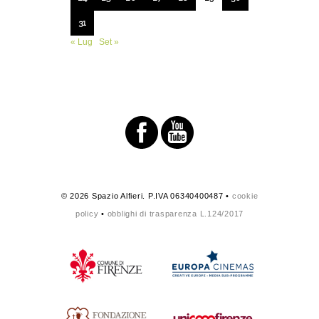
31
« Lug
Set »
© 2026 Spazio Alfieri. P.IVA 06340400487 •
cookie
policy
•
obblighi di trasparenza L.124/2017