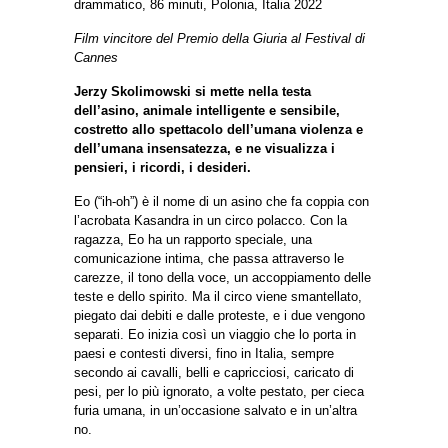
drammatico, 86 minuti, Polonia, Italia 2022
Film vincitore del Premio della Giuria al Festival di
Cannes
Jerzy Skolimowski si mette nella testa
dell’asino, animale intelligente e sensibile,
costretto allo spettacolo dell’umana violenza e
dell’umana insensatezza, e ne visualizza i
pensieri, i ricordi, i desideri.
Eo (“ih-oh”) è il nome di un asino che fa coppia con
l’acrobata Kasandra in un circo polacco. Con la
ragazza, Eo ha un rapporto speciale, una
comunicazione intima, che passa attraverso le
carezze, il tono della voce, un accoppiamento delle
teste e dello spirito. Ma il circo viene smantellato,
piegato dai debiti e dalle proteste, e i due vengono
separati. Eo inizia così un viaggio che lo porta in
paesi e contesti diversi, fino in Italia, sempre
secondo ai cavalli, belli e capricciosi, caricato di
pesi, per lo più ignorato, a volte pestato, per cieca
furia umana, in un’occasione salvato e in un’altra
no.