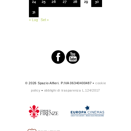
24
25
26
27
28
29
30
31
« Lug
Set »
© 2026 Spazio Alfieri. P.IVA 06340400487 •
cookie
policy
•
obblighi di trasparenza L.124/2017