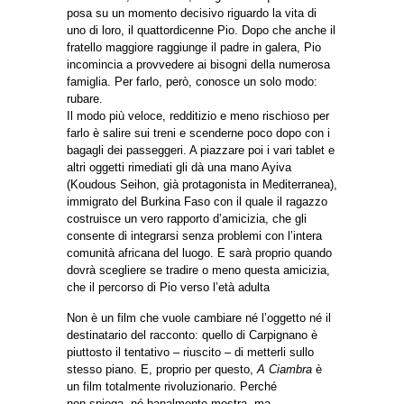
posa su un momento decisivo riguardo la vita di
uno di loro, il quattordicenne Pio. Dopo che anche il
fratello maggiore raggiunge il padre in galera, Pio
incomincia a provvedere ai bisogni della numerosa
famiglia. Per farlo, però, conosce un solo modo:
rubare.
Il modo più veloce, redditizio e meno rischioso per
farlo è salire sui treni e scenderne poco dopo con i
bagagli dei passeggeri. A piazzare poi i vari tablet e
altri oggetti rimediati gli dà una mano Ayiva
(Koudous Seihon, già protagonista in Mediterranea),
immigrato del Burkina Faso con il quale il ragazzo
costruisce un vero rapporto d’amicizia, che gli
consente di integrarsi senza problemi con l’intera
comunità africana del luogo. E sarà proprio quando
dovrà scegliere se tradire o meno questa amicizia,
che il percorso di Pio verso l’età adulta
Non è un film che vuole cambiare né l’oggetto né il
destinatario del racconto: quello di Carpignano è
piuttosto il tentativo – riuscito – di metterli sullo
stesso piano. E, proprio per questo,
A Ciambra
è
un film totalmente rivoluzionario. Perché
non spiega, né banalmente mostra, ma