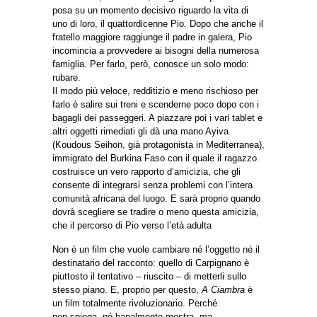
posa su un momento decisivo riguardo la vita di
uno di loro, il quattordicenne Pio. Dopo che anche il
fratello maggiore raggiunge il padre in galera, Pio
incomincia a provvedere ai bisogni della numerosa
famiglia. Per farlo, però, conosce un solo modo:
rubare.
Il modo più veloce, redditizio e meno rischioso per
farlo è salire sui treni e scenderne poco dopo con i
bagagli dei passeggeri. A piazzare poi i vari tablet e
altri oggetti rimediati gli dà una mano Ayiva
(Koudous Seihon, già protagonista in Mediterranea),
immigrato del Burkina Faso con il quale il ragazzo
costruisce un vero rapporto d’amicizia, che gli
consente di integrarsi senza problemi con l’intera
comunità africana del luogo. E sarà proprio quando
dovrà scegliere se tradire o meno questa amicizia,
che il percorso di Pio verso l’età adulta
Non è un film che vuole cambiare né l’oggetto né il
destinatario del racconto: quello di Carpignano è
piuttosto il tentativo – riuscito – di metterli sullo
stesso piano. E, proprio per questo,
A Ciambra
è
un film totalmente rivoluzionario. Perché
non spiega, né banalmente mostra, ma