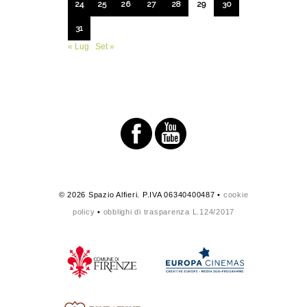
24
25
26
27
28
29
30
31
« Lug
Set »
© 2026 Spazio Alfieri. P.IVA 06340400487 •
cookie
policy
•
obblighi di trasparenza L.124/2017