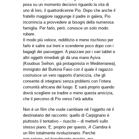
posa su un momento decisivo riguardo la vita di
uno di loro, il quattordicenne Pio. Dopo che anche il
fratello maggiore raggiunge il padre in galera, Pio
incomincia a provvedere ai bisogni della numerosa
famiglia. Per farlo, però, conosce un solo modo:
rubare.
Il modo più veloce, redditizio e meno rischioso per
farlo è salire sui treni e scenderne poco dopo con i
bagagli dei passeggeri. A piazzare poi i vari tablet e
altri oggetti rimediati gli dà una mano Ayiva
(Koudous Seihon, già protagonista in Mediterranea),
immigrato del Burkina Faso con il quale il ragazzo
costruisce un vero rapporto d’amicizia, che gli
consente di integrarsi senza problemi con l’intera
comunità africana del luogo. E sarà proprio quando
dovrà scegliere se tradire o meno questa amicizia,
che il percorso di Pio verso l’età adulta
Non è un film che vuole cambiare né l’oggetto né il
destinatario del racconto: quello di Carpignano è
piuttosto il tentativo – riuscito – di metterli sullo
stesso piano. E, proprio per questo,
A Ciambra
è
un film totalmente rivoluzionario. Perché
non spiega, né banalmente mostra, ma