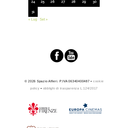
24
25
26
27
28
29
30
31
« Lug
Set »
© 2026 Spazio Alfieri. P.IVA 06340400487 •
cookie
policy
•
obblighi di trasparenza L.124/2017