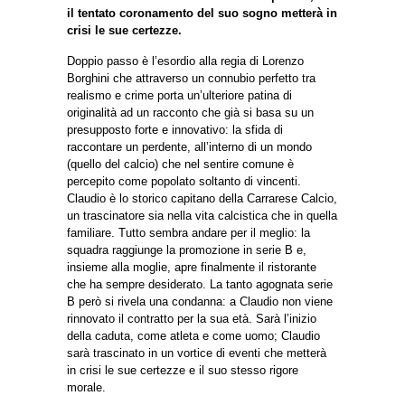
il tentato coronamento del suo sogno metterà in
crisi le sue certezze.
Doppio passo è l’esordio alla regia di Lorenzo
Borghini che attraverso un connubio perfetto tra
realismo e crime porta un’ulteriore patina di
originalità ad un racconto che già si basa su un
presupposto forte e innovativo: la sfida di
raccontare un perdente, all’interno di un mondo
(quello del calcio) che nel sentire comune è
percepito come popolato soltanto di vincenti.
Claudio è lo storico capitano della Carrarese Calcio,
un trascinatore sia nella vita calcistica che in quella
familiare. Tutto sembra andare per il meglio: la
squadra raggiunge la promozione in serie B e,
insieme alla moglie, apre finalmente il ristorante
che ha sempre desiderato. La tanto agognata serie
B però si rivela una condanna: a Claudio non viene
rinnovato il contratto per la sua età. Sarà l’inizio
della caduta, come atleta e come uomo; Claudio
sarà trascinato in un vortice di eventi che metterà
in crisi le sue certezze e il suo stesso rigore
morale.