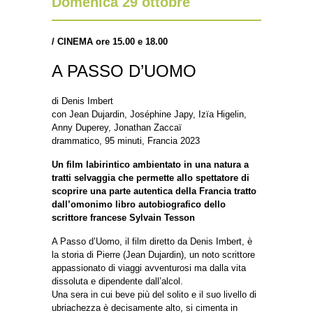
Domenica 29 ottobre
/
CINEMA ore 15.00 e 18.00
A PASSO D’UOMO
di Denis Imbert
con Jean Dujardin, Joséphine Japy, Izïa Higelin,
Anny Duperey, Jonathan Zaccaï
drammatico, 95 minuti, Francia 2023
Un film labirintico ambientato in una natura a
tratti selvaggia che permette allo spettatore di
scoprire una parte autentica della Francia tratto
dall’omonimo libro autobiografico dello
scrittore francese Sylvain Tesson
A Passo d’Uomo, il film diretto da Denis Imbert, è
la storia di Pierre (Jean Dujardin), un noto scrittore
appassionato di viaggi avventurosi ma dalla vita
dissoluta e dipendente dall’alcol.
Una sera in cui beve più del solito e il suo livello di
ubriachezza è decisamente alto, si cimenta in