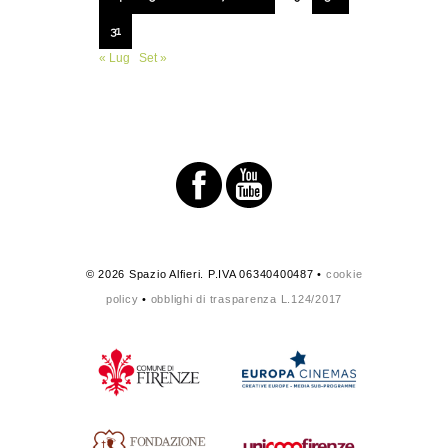
31
« Lug
Set »
© 2026 Spazio Alfieri. P.IVA 06340400487 •
cookie
policy
•
obblighi di trasparenza L.124/2017