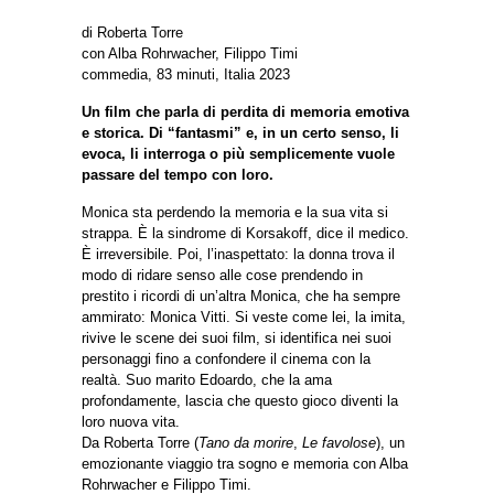
di Roberta Torre
con Alba Rohrwacher, Filippo Timi
commedia, 83 minuti, Italia 2023
Un film che parla di perdita di memoria emotiva
e storica. Di “fantasmi” e, in un certo senso, li
evoca, li interroga o più semplicemente vuole
passare del tempo con loro.
Monica sta perdendo la memoria e la sua vita si
strappa. È la sindrome di Korsakoff, dice il medico.
È irreversibile. Poi, l’inaspettato: la donna trova il
modo di ridare senso alle cose prendendo in
prestito i ricordi di un’altra Monica, che ha sempre
ammirato: Monica Vitti. Si veste come lei, la imita,
rivive le scene dei suoi film, si identifica nei suoi
personaggi fino a confondere il cinema con la
realtà. Suo marito Edoardo, che la ama
profondamente, lascia che questo gioco diventi la
loro nuova vita.
Da Roberta Torre (
Tano da morire
,
Le favolose
), un
emozionante viaggio tra sogno e memoria con Alba
Rohrwacher e Filippo Timi.