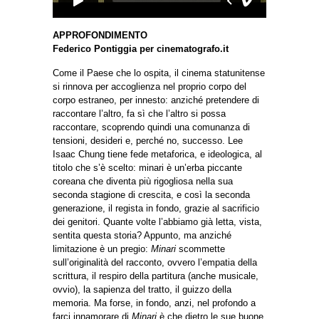
APPROFONDIMENTO
Federico Pontiggia per cinematografo.it
Come il Paese che lo ospita, il cinema statunitense
si rinnova per accoglienza nel proprio corpo del
corpo estraneo, per innesto: anziché pretendere di
raccontare l’altro, fa sì che l’altro si possa
raccontare, scoprendo quindi una comunanza di
tensioni, desideri e, perché no, successo. Lee
Isaac Chung tiene fede metaforica, e ideologica, al
titolo che s’è scelto: minari è un’erba piccante
coreana che diventa più rigogliosa nella sua
seconda stagione di crescita, e così la seconda
generazione, il regista in fondo, grazie al sacrificio
dei genitori. Quante volte l’abbiamo già letta, vista,
sentita questa storia? Appunto, ma anziché
limitazione è un pregio:
Minari
scommette
sull’originalità del racconto, ovvero l’empatia della
scrittura, il respiro della partitura (anche musicale,
ovvio), la sapienza del tratto, il guizzo della
memoria. Ma forse, in fondo, anzi, nel profondo a
farci innamorare di
Minari
è che dietro le sue buone