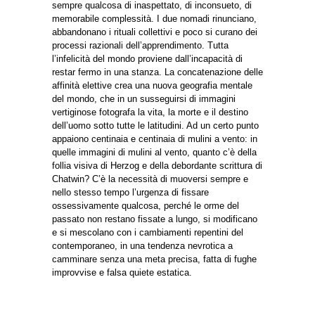
sempre qualcosa di inaspettato, di inconsueto, di
memorabile complessità. I due nomadi rinunciano,
abbandonano i rituali collettivi e poco si curano dei
processi razionali dell’apprendimento. Tutta
l’infelicità del mondo proviene dall’incapacità di
restar fermo in una stanza. La concatenazione delle
affinità elettive crea una nuova geografia mentale
del mondo, che in un susseguirsi di immagini
vertiginose fotografa la vita, la morte e il destino
dell’uomo sotto tutte le latitudini. Ad un certo punto
appaiono centinaia e centinaia di mulini a vento: in
quelle immagini di mulini al vento, quanto c’è della
follia visiva di Herzog e della debordante scrittura di
Chatwin? C’è la necessità di muoversi sempre e
nello stesso tempo l’urgenza di fissare
ossessivamente qualcosa, perché le orme del
passato non restano fissate a lungo, si modificano
e si mescolano con i cambiamenti repentini del
contemporaneo, in una tendenza nevrotica a
camminare senza una meta precisa, fatta di fughe
improvvise e falsa quiete estatica.