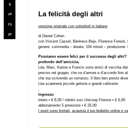
9
La felicità degli altri
16
23
versione originale con sottotitoli in italiano
30
di Daniel Cohen
con Vincent Cassel, Bérénice Bejo, Florence Foresti
genere: commedia – durata: 104 minuti – produzione:
Possiamo essere felici per il successo degli altri
profondo dell’amicizia.
Léa, Marc, Karine e Francis sono amici di vecchia d
preciso nel gruppo, che va d’amore e d’accordo fino al 
che sta scrivendo un romanzo. Il libro ben presto diven
Léa scatenerà piccole gelosie e grandi cattiverie
_
Ingresso
intero • € 8,00 / ridotto soci Unicoop Firenze • € 6,00
abbonamento 5 proiezioni • € 25,00
I posti sono limitati, acquista il tuo biglietto online e s