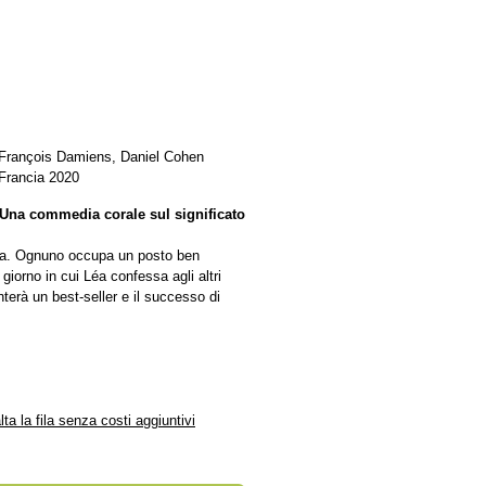
, François Damiens, Daniel Cohen
 Francia 2020
? Una commedia corale sul significato
ata. Ognuno occupa un posto ben
giorno in cui Léa confessa agli altri
terà un best-seller e il successo di
alta la fila senza costi aggiuntivi