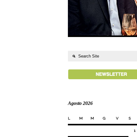
Agosto 2026
L
M
M
G
V
S
1