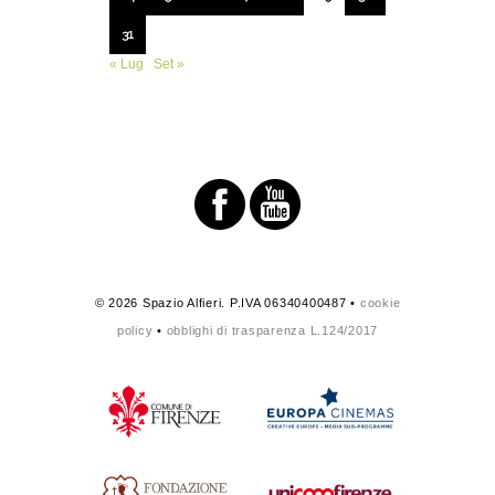
31
« Lug
Set »
© 2026 Spazio Alfieri. P.IVA 06340400487 •
cookie
policy
•
obblighi di trasparenza L.124/2017