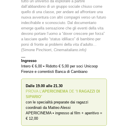
tutto un universo da esplorare a partire
dall’abbandono di un gruppo sociale chiuso come
quello di una classe, per andare ad affrontare una
nuova avventura con altri compagni verso un futuro
indecifrabile e sconosciuto. Dal documentario
emerge quella sensazione che gli eventi della vita
devono portare l’uomo a “dover crescere per forza”
a lasciare quello “status idilliaco” di bambino per
porsi di fronte ai problemi della vita d’adulto…
(Simone Pinchiorri,
Cinemaitaliano.info)
__
Ingresso
Intero € 6,00 • Ridotto € 5,00 per soci Unicoop
Firenze e correntisti Banca di Cambiano
Dalle 19.00 alle 21.30
PROVA L’
APERICINEMA
DE “
I RAGAZZI DI
SIPARIO
”
con le specialità preparate dai ragazzi
coordinati da Matteo Alessi
APERICINEMA • ingresso al film + aperitivo =
€ 12,00