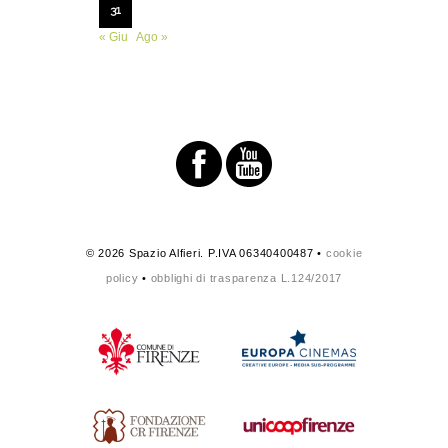
31
« Giu
Ago »
© 2026 Spazio Alfieri. P.IVA 06340400487 •
cookie
policy
•
obblighi di trasparenza L.124/2017