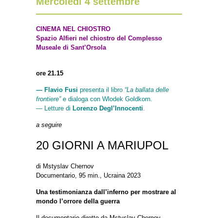
Mercoledì 4 settembre
CINEMA NEL CHIOSTRO
Spazio Alfieri nel chiostro del Complesso
Museale di Sant’Orsola
ore 21.15
— Flavio Fusi
presenta il libro
“La ballata delle
frontiere”
e dialoga con Wlodek Goldkorn.
— Letture di
Lorenzo Degl’Innocenti
.
a seguire
20 GIORNI A MARIUPOL
di Mstyslav Chernov
Documentario, 95 min., Ucraina 2023
Una testimonianza dall’inferno per mostrare al
mondo l’orrore della guerra
Il documentario diretto da Mstyslav Chernov,