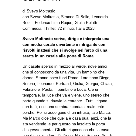
di
Svevo Moltrasio
con
Svevo Moltrasio, Simona Di Bella, Leonardo
Bocci, Federico Lima Roque, Giulia Bolatti
Commedia, Thriller, 72 minuti, Italia 2023
Svevo Moltrasio scrive, dirige e interpreta una
commedia corale divertente e intrigante con
risvolti inattesi che si svolge nell’arco di una
serata in un casale alle porte di Roma
Un casale sperso in mezzo al verde, nove amici
che si conoscono da una vita, un bambino che
dorme. Stanno poco fuori Roma. Loro sono Diego,
Serena, Leonardo, Bertrand, Giulia, Giorgia, Chiara,
Fabrizio e Paola, il bambino è Luca. C’è un
temporale, la luce che va e viene, uno stereo che
parte quando si riavvia la corrente. Tutti litigano
con tutti, nessuno sembra ricordarsi realmente
perché. Poi si accorgono di un intruso, tale Marco.
Ma Marco dice che quella è casa sua, anzi, che la
sta vendendo e per questo ha lasciato la porta
d’ingresso aperta. Gli altri rispondono che la casa
non è sua, ma loro. Di Diego. No, di Serena. No, di