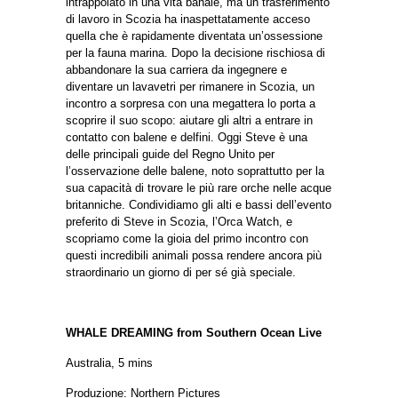
intrappolato in una vita banale, ma un trasferimento
di lavoro in Scozia ha inaspettatamente acceso
quella che è rapidamente diventata un’ossessione
per la fauna marina. Dopo la decisione rischiosa di
abbandonare la sua carriera da ingegnere e
diventare un lavavetri per rimanere in Scozia, un
incontro a sorpresa con una megattera lo porta a
scoprire il suo scopo: aiutare gli altri a entrare in
contatto con balene e delfini. Oggi Steve è una
delle principali guide del Regno Unito per
l’osservazione delle balene, noto soprattutto per la
sua capacità di trovare le più rare orche nelle acque
britanniche.
Condividiamo gli alti e bassi dell’evento
preferito di Steve in Scozia, l’Orca Watch, e
scopriamo come la gioia del primo incontro con
questi incredibili animali possa rendere ancora più
straordinario un giorno di per sé già speciale.
WHALE DREAMING from Southern Ocean Live
Australia, 5 mins
Produzione: Northern Pictures