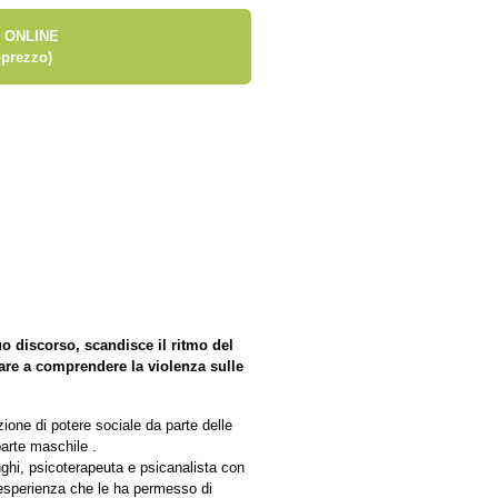
 ONLINE
prezzo)
o discorso, scandisce il ritmo del
are a comprendere la violenza sulle
zione di potere sociale da parte delle
parte maschile .
enghi, psicoterapeuta e psicanalista con
 esperienza che le ha permesso di