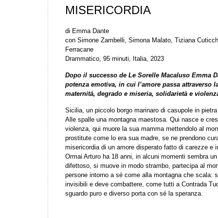
MISERICORDIA
di
Emma Dante
con
Simone Zambelli, Simona Malato, Tiziana Cuticchi
Ferracane
Drammatico, 95 minuti, Italia, 2023
Dopo il successo de Le Sorelle Macaluso Emma Dan
potenza emotiva, in cui l’amore passa attraverso la
maternità, degrado e miseria, solidarietà e violenz
Sicilia, un piccolo borgo marinaro di casupole in pietra
Alle spalle
una montagna maestosa. Qui nasce e cresce 
violenza, qui muore la
sua mamma mettendolo al mondo
prostitute come lo era sua madre,
se ne prendono cura
misericordia di un amore disperato fatto di carezze e
i
Ormai Arturo ha 18 anni, in alcuni momenti sembra un 
difettoso,
si muove in modo strambo, partecipa al mon
persone intorno a sé
come alla montagna che scala: sen
invisibili e deve combattere, come tutti
a Contrada Tuo
sguardo puro e diverso porta con sé la speranza.