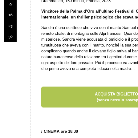
Drammatico, 150 minuti, Francia, 2023
9
Vincitore della Palma d’Oro all’ultimo Festival di 
16
internazionale, un thriller psicologico che scava n
23
Sandra è una scrittrice che vive con il marito Samuel e
remoto chalet di montagna sulle Alpi francesi. Quand
30
misteriose, Sandra viene accusata di omicidio e il pr
tumultuosa che aveva con il marito, nonché la sua pe
complicano quando anche il giovane figlio arriva al ba
natura burrascosa della relazione tra i genitori durante
ogni aspetto del loro passato. Più il processo va avanti
che prima aveva una completa fiducia nella madre…
ACQUISTA BIGLIETTO
(senza nessun sovrap
/
CINEMA ore 18.30