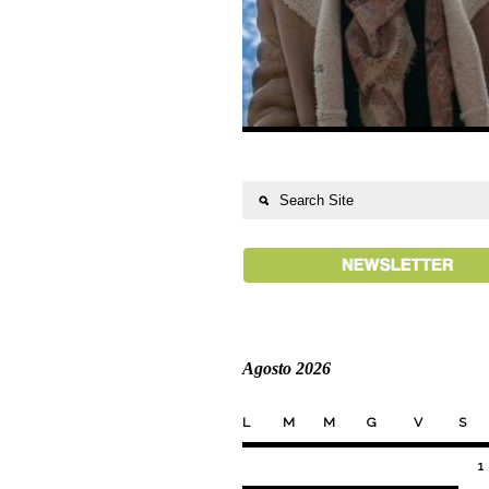
Agosto 2026
L
M
M
G
V
S
1