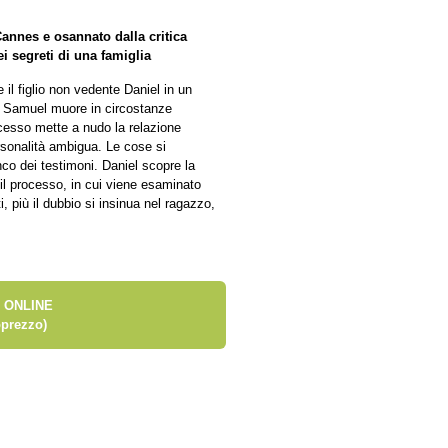
Cannes e osannato dalla critica
ei segreti di una famiglia
 il figlio non vedente Daniel in un
o Samuel muore in circostanze
ocesso mette a nudo la relazione
rsonalità ambigua. Le cose si
nco dei testimoni. Daniel scopre la
 il processo, in cui viene esaminato
, più il dubbio si insinua nel ragazzo,
 ONLINE
prezzo)