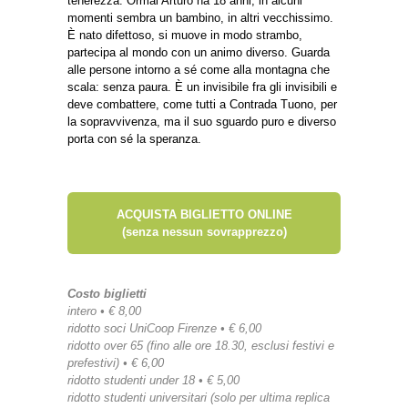
tenerezza.
Ormai Arturo ha 18 anni, in alcuni
momenti sembra un bambino, in altri vecchissimo.
È nato difettoso,
si muove in modo strambo,
partecipa al mondo con un animo diverso. Guarda
alle persone intorno a sé
come alla montagna che
scala: senza paura. È un invisibile fra gli invisibili e
deve combattere, come tutti
a Contrada Tuono, per
la sopravvivenza, ma il suo sguardo puro e diverso
porta con sé la speranza.
ACQUISTA BIGLIETTO ONLINE
(senza nessun sovrapprezzo)
Costo biglietti
intero • € 8,00
ridotto soci UniCoop Firenze • € 6,00
ridotto over 65 (fino alle ore 18.30, esclusi festivi e
prefestivi) • € 6,00
ridotto studenti under 18 • € 5,00
ridotto studenti universitari (solo per ultima replica