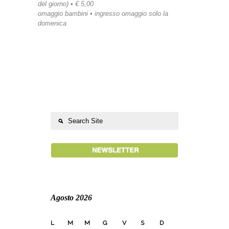
del giorno) • € 5,00
omaggio bambini • ingresso omaggio solo la
domenica
Agosto 2026
L
M
M
G
V
S
D