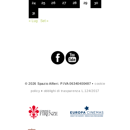
24
25
26
27
28
29
30
31
« Lug
Set »
© 2026 Spazio Alfieri. P.IVA 06340400487 •
cookie
policy
•
obblighi di trasparenza L.124/2017