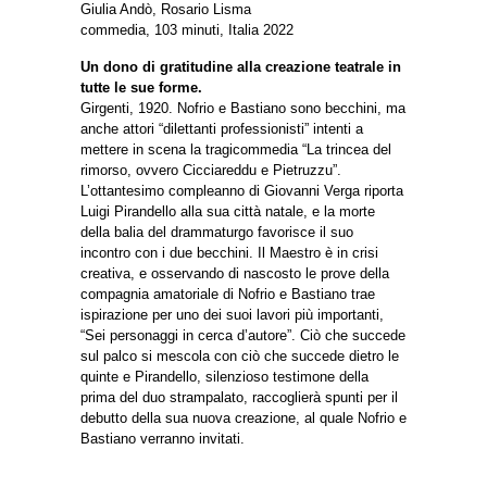
Giulia Andò, Rosario Lisma
commedia, 103 minuti, Italia 2022
Un dono di gratitudine alla creazione teatrale in
tutte le sue forme.
Girgenti, 1920. Nofrio e Bastiano sono becchini, ma
anche attori “dilettanti professionisti” intenti a
mettere in scena la tragicommedia “La trincea del
rimorso, ovvero Cicciareddu e Pietruzzu”.
L’ottantesimo compleanno di Giovanni Verga riporta
Luigi Pirandello alla sua città natale, e la morte
della balia del drammaturgo favorisce il suo
incontro con i due becchini. Il Maestro è in crisi
creativa, e osservando di nascosto le prove della
compagnia amatoriale di Nofrio e Bastiano trae
ispirazione per uno dei suoi lavori più importanti,
“Sei personaggi in cerca d’autore”. Ciò che succede
sul palco si mescola con ciò che succede dietro le
quinte e Pirandello, silenzioso testimone della
prima del duo strampalato, raccoglierà spunti per il
debutto della sua nuova creazione, al quale Nofrio e
Bastiano verranno invitati.