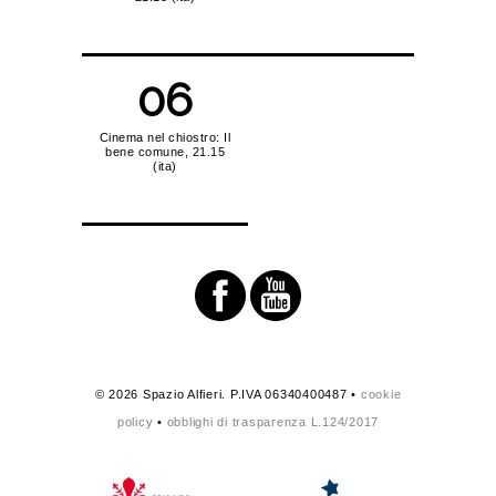
06
Cinema nel chiostro: Il
bene comune, 21.15
(ita)
© 2026 Spazio Alfieri. P.IVA 06340400487 •
cookie
policy
•
obblighi di trasparenza L.124/2017